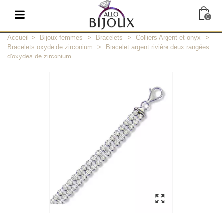
0
Accueil
>
Bijoux femmes
>
Bracelets
>
Colliers Argent et onyx
>
Bracelets oxyde de zirconium
>
Bracelet argent rivière deux rangées
d'oxydes de zirconium