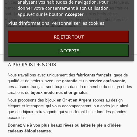
analysant vos habitudes de navigation. Pour
En cas d'exercice du droit de rétractation, allo-bijoux.com est tenue au
donner votre consentement à son utilisation,
remboursement des sommes versées par le client, hormis les frais de
appuyez sur le bouton
Accepter
.
port. Le remboursement sera effectué dans les plus brefs délais.
En cas d'erreur sur la livraison les frais de port seront remboursés sur
Plus d'informations
Personnaliser les cookies
demande à hauteur d'un Colissimo suivi.
REJETER TOUT
RETOUR A L'ACCUEIL
J'ACCEPTE
A PROPOS DE NOUS
Nous travaillons avec uniquement des
fabricants français
, gage de
qualité et de sérieux avec une
garantie
et un
service après-vente
,
ces artisans français sont toujours dans la recherche du design et des
créations de
bijoux modernes et originales
.
Nous proposons des bijoux en
Or et en Argent
sobres au design
élégant et intemporel qui vous accompagneront jour après jour, ainsi
que des bijoux extravagants qui vous feront briller lors des grandes
occasions.
Donnez vie à vos plus beaux rêves ou faites le plein d'idées
cadeaux éblouissantes.