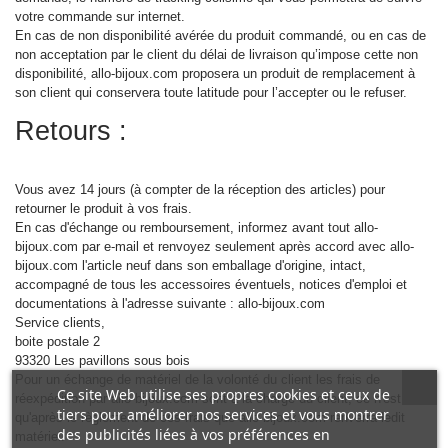
votre commande sur internet.
En cas de non disponibilité avérée du produit commandé, ou en cas de
non acceptation par le client du délai de livraison qu’impose cette non
disponibilité, allo-bijoux.com proposera un produit de remplacement à
son client qui conservera toute latitude pour l’accepter ou le refuser.
Retours :
Vous avez 14 jours (à compter de la réception des articles) pour
retourner le produit à vos frais.
En cas d'échange ou remboursement, informez avant tout allo-
bijoux.com par e-mail et renvoyez seulement après accord avec allo-
bijoux.com l'article neuf dans son emballage d'origine, intact,
accompagné de tous les accessoires éventuels, notices d'emploi et
documentations à l'adresse suivante : allo-bijoux.com
Service clients,
boite postale 2
93320 Les pavillons sous bois
Pour un échange de matériel de la volonté du client les frais de
Ce site Web utilise ses propres cookies et ceux de
réexpédition par allo-bijoux.com sont à la charge du client, ce n'est
tiers pour améliorer nos services et vous montrer
qu'après le règlement de ces frais que allo-bijoux.com renverra ledit
des publicités liées à vos préférences en
matériel.