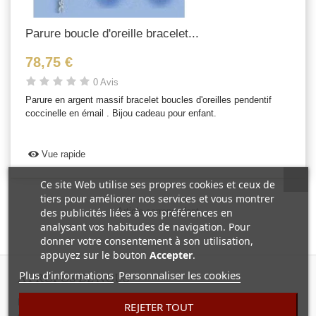
Parure boucle d'oreille bracelet...
78,75 €
0 Avis
Parure en argent massif bracelet boucles d'oreilles pendentif
coccinelle en émail . Bijou cadeau pour enfant.
Vue rapide
Ce site Web utilise ses propres cookies et ceux de
tiers pour améliorer nos services et vous montrer
des publicités liées à vos préférences en
Article correpondant
analysant vos habitudes de navigation. Pour
donner votre consentement à son utilisation,
appuyez sur le bouton
Accepter
.
Plus d'informations
Personnaliser les cookies
A PROPOS DE NOUS
Nous travaillons avec uniquement des
fabricants français
, gage de
REJETER TOUT
qualité et de sérieux avec une
garantie
et un
service après-vente
,