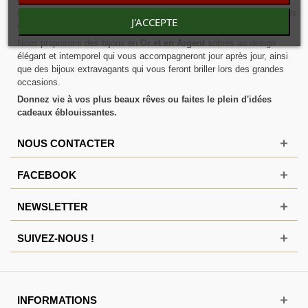
ces artisans français sont toujours dans la recherche du design et des
J'ACCEPTE
créations de
bijoux modernes et originales
.
Nous proposons des bijoux en
Or et en Argent
sobres au design
élégant et intemporel qui vous accompagneront jour après jour, ainsi
que des bijoux extravagants qui vous feront briller lors des grandes
occasions.
Donnez vie à vos plus beaux rêves ou faites le plein d'idées
cadeaux éblouissantes.
NOUS CONTACTER
FACEBOOK
NEWSLETTER
SUIVEZ-NOUS !
INFORMATIONS