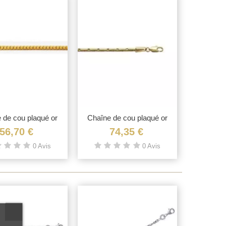
 de cou plaqué or
Vue rapide
Chaîne de cou plaqué or
Vue rapide
maille...
maille...
56,70 €
74,35 €
0 Avis
0 Avis