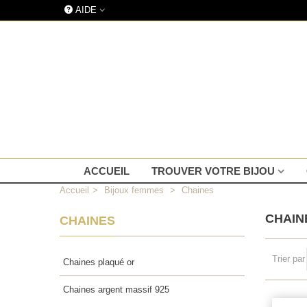
AIDE
ACCUEIL
TROUVER VOTRE BIJOU
Accueil
>
Bijoux femmes
>
Chaines
CHAI
CHAINES
Trier par
Chaines plaqué or
Chaines argent massif 925