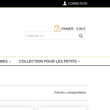
CONNEXION
PANIER
-
0,00 €
0
MMES
COLLECTION POUR LES PETITS
Articles correpondants