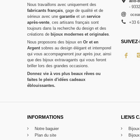
allo-
Nous travaillons avec uniquement des
- 933
fabricants français
, gage de qualité et de
ocean
sérieux avec une
garantie
et un
service
après-vente
, ces artisans français sont
+33 6
toujours dans la recherche du design et des
créations de
bijoux modernes et originales
.
SUIVEZ-
Nous proposons des bijoux en
Or et en
Argent
sobres au design élégant et intemporel
qui vous accompagneront jour après jour, ainsi
que des bijoux extravagants qui vous feront
briller lors des grandes occasions.
Donnez vie à vos plus beaux rêves ou
faites le plein d'idées cadeaux
éblouissantes.
INFORMATIONS
LIENS 
Notre baguier
Bijou
Plan du site
Bijou