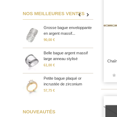
NOS MEILLEURES VENTES
rgent massif
Grosse bague enveloppante
B
ium...
en argent massif...
c
90,00 €
6
rgent massif
Belle bague argent massif
B
..
large anneau stylisé
e
Chaîn
61,00 €
5
rgent massif
Petite bague plaqué or
B
incrustée de zirconium
o
57,75 €
9
NOUVEAUTÉS