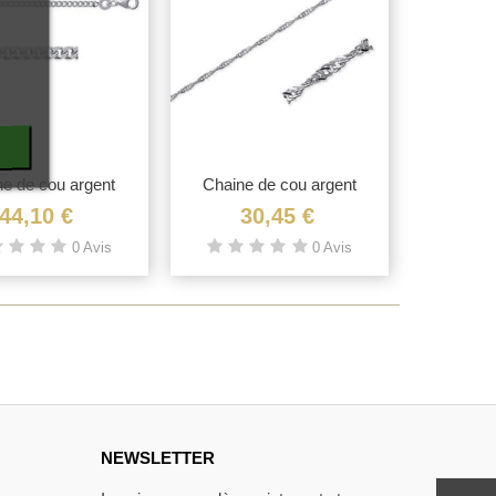
e de cou argent
Vue rapide
Chaine de cou argent
Vue rapide
massif...
massif...
44,10 €
30,45 €
0 Avis
0 Avis
NEWSLETTER