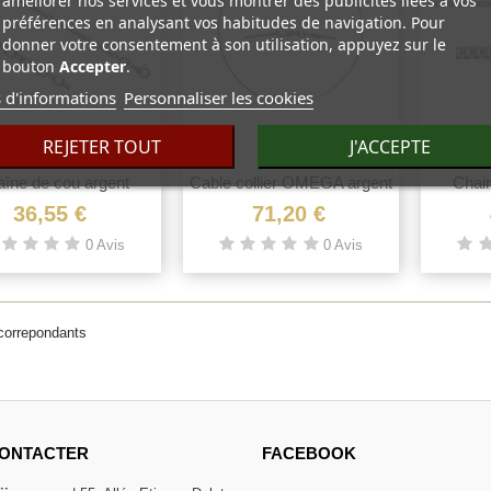
préférences en analysant vos habitudes de navigation. Pour
donner votre consentement à son utilisation, appuyez sur le
bouton
Accepter
.
 d'informations
Personnaliser les cookies
REJETER TOUT
J'ACCEPTE
îne de cou argent
Vue rapide
Cable collier OMEGA argent
Vue rapide
Chain
massif...
massif
36,55 €
71,20 €
0 Avis
0 Avis
 correpondants
ONTACTER
FACEBOOK