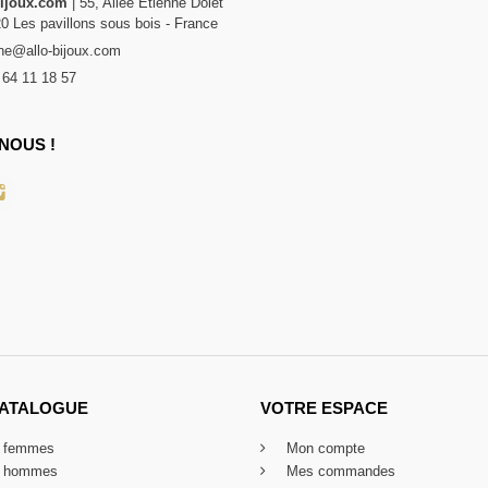
bijoux.com
| 55, Allée Etienne Dolet
20 Les pavillons sous bois - France
e@allo-bijoux.com
 64 11 18 57
NOUS !
CATALOGUE
VOTRE ESPACE
x femmes
Mon compte
x hommes
Mes commandes