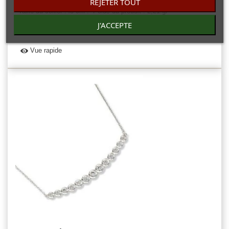
REJETER TOUT
zirconium. Bijou tendance moderne motif original ouvragée.
Taille du collier :45 cm . Poids du produit : 2,21.gr
d'argent.
J'ACCEPTE
Vue rapide