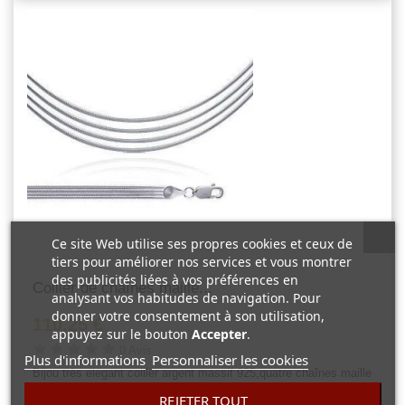
Ce site Web utilise ses propres cookies et ceux de
tiers pour améliorer nos services et vous montrer
des publicités liées à vos préférences en
Collier de chaînes maille...
analysant vos habitudes de navigation. Pour
donner votre consentement à son utilisation,
110,25 €
appuyez sur le bouton
Accepter
.
0 Avis
Plus d'informations
Personnaliser les cookies
Bijou très élégant collier argent massif 925,quatre chaînes maille
serpent en dégradées. Taille du collier: 42 cm. Poids du collier
REJETER TOUT