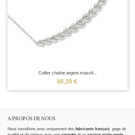
Collier chaîne argent massif...
88,20 €
A PROPOS DE NOUS
Nous travaillons avec uniquement des
fabricants français
, gage de
qualité et de sérieux avec une
garantie
et un
service après-vente
,