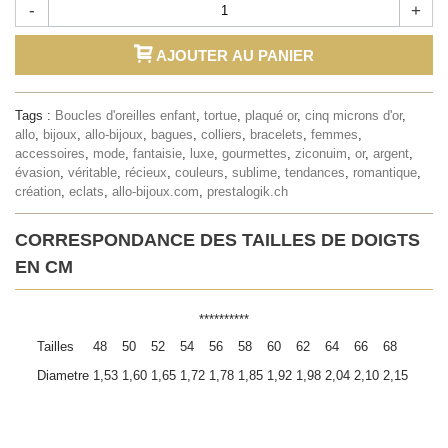
-
+
AJOUTER AU PANIER
Tags :
Boucles d'oreilles enfant
,
tortue
,
plaqué or
,
cinq microns d'or
,
allo
,
bijoux
,
allo-bijoux
,
bagues
,
colliers
,
bracelets
,
femmes
,
accessoires
,
mode
,
fantaisie
,
luxe
,
gourmettes
,
ziconuim
,
or
,
argent
,
évasion
,
véritable
,
récieux
,
couleurs
,
sublime
,
tendances
,
romantique
,
création
,
eclats
,
allo-bijoux.com
,
prestalogik.ch
CORRESPONDANCE DES TAILLES DE DOIGTS
EN CM
**********
Tailles
48
50
52
54
56
58
60
62
64
66
68
Diametre
1,53
1,60
1,65
1,72
1,78
1,85
1,92
1,98
2,04
2,10
2,15