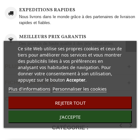
EXPEDITIONS RAPIDES
Nous livrons dans le monde grâce à des partenaires de livraison
rapides et fiables.
MEILLEURS PRIX GARANTIS
Des produits de haute qualité à des prix imbattables..
Ce site Web utilise ses propres cookies et ceux de
tiers pour améliorer nos services et vous montrer
des publicités liées à vos préférences en
PLUS D'INFO
analysant vos habitudes de navigation. Pour
donner votre consentement à son utilisation,
appuyez sur le bouton
Accepter
.
FICHE TECHNIQUE
Plus d'informations
Personnaliser les cookies
COMENTAIRES(0)
REJETER TOUT
J'ACCEPTE
30 AUTRES PRODUITS DANS LA MÊME
CATÉGORIE :