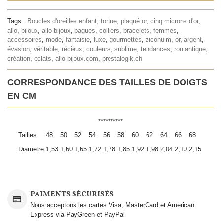
Tags :
Boucles d'oreilles enfant
,
tortue
,
plaqué or
,
cinq microns d'or
,
allo
,
bijoux
,
allo-bijoux
,
bagues
,
colliers
,
bracelets
,
femmes
,
accessoires
,
mode
,
fantaisie
,
luxe
,
gourmettes
,
ziconuim
,
or
,
argent
,
évasion
,
véritable
,
récieux
,
couleurs
,
sublime
,
tendances
,
romantique
,
création
,
eclats
,
allo-bijoux.com
,
prestalogik.ch
CORRESPONDANCE DES TAILLES DE DOIGTS
EN CM
**********
Tailles
48
50
52
54
56
58
60
62
64
66
68
Diametre
1,53
1,60
1,65
1,72
1,78
1,85
1,92
1,98
2,04
2,10
2,15
PAIMENTS SÉCURISÉS
Nous acceptons les cartes Visa, MasterCard et American
Express via PayGreen et PayPal