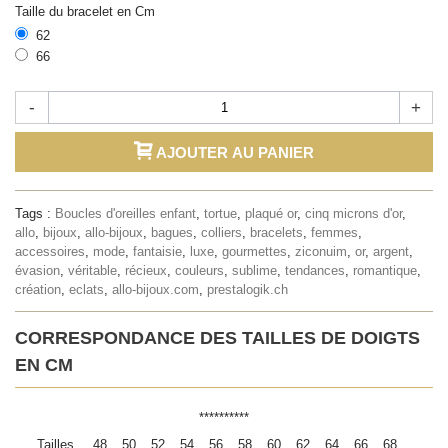
Taille du bracelet en Cm
62
66
-
+
AJOUTER AU PANIER
Tags :
Boucles d'oreilles enfant
,
tortue
,
plaqué or
,
cinq microns d'or
,
allo
,
bijoux
,
allo-bijoux
,
bagues
,
colliers
,
bracelets
,
femmes
,
accessoires
,
mode
,
fantaisie
,
luxe
,
gourmettes
,
ziconuim
,
or
,
argent
,
évasion
,
véritable
,
récieux
,
couleurs
,
sublime
,
tendances
,
romantique
,
création
,
eclats
,
allo-bijoux.com
,
prestalogik.ch
CORRESPONDANCE DES TAILLES DE DOIGTS
EN CM
**********
Tailles
48
50
52
54
56
58
60
62
64
66
68