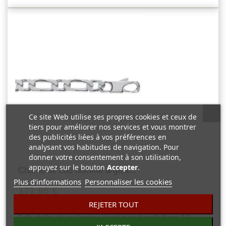
Ce site Web utilise ses propres cookies et ceux de
tiers pour améliorer nos services et vous montrer
des publicités liées à vos préférences en
analysant vos habitudes de navigation. Pour
donner votre consentement à son utilisation,
appuyez sur le bouton
Accepter
.
Chaîne de cou homme argent...
Plus d'informations
Personnaliser les cookies
171,95 €
REJETER TOUT
0 Avis
Belle chaîne de cou homme argent massif maille figaro 1-1