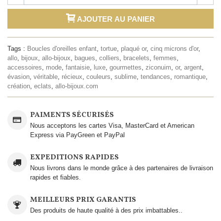
AJOUTER AU PANIER
Tags :
Boucles d'oreilles enfant
,
tortue
,
plaqué or
,
cinq microns d'or
,
allo
,
bijoux
,
allo-bijoux
,
bagues
,
colliers
,
bracelets
,
femmes
,
accessoires
,
mode
,
fantaisie
,
luxe
,
gourmettes
,
ziconuim
,
or
,
argent
,
évasion
,
véritable
,
récieux
,
couleurs
,
sublime
,
tendances
,
romantique
,
création
,
eclats
,
allo-bijoux.com
PAIMENTS SÉCURISÉS
Nous acceptons les cartes Visa, MasterCard et American
Express via PayGreen et PayPal
EXPEDITIONS RAPIDES
Nous livrons dans le monde grâce à des partenaires de livraison
rapides et fiables.
MEILLEURS PRIX GARANTIS
Des produits de haute qualité à des prix imbattables..