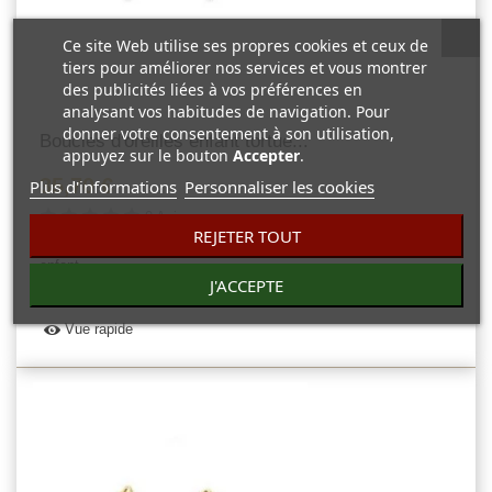
Ce site Web utilise ses propres cookies et ceux de
tiers pour améliorer nos services et vous montrer
des publicités liées à vos préférences en
analysant vos habitudes de navigation. Pour
donner votre consentement à son utilisation,
Boucles d'oreilles enfant tortue...
appuyez sur le bouton
Accepter
.
35,70 €
Plus d'informations
Personnaliser les cookies
0 Avis
REJETER TOUT
Boucles d'oreilles argent massif tortue. Bijou boucles d'oreilles
enfant.
J'ACCEPTE
Vue rapide