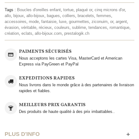
Tags :
Boucles d'oreilles enfant
,
tortue
,
plaqué or
,
cinq microns d'or
,
allo
,
bijoux
,
allo-bijoux
,
bagues
,
colliers
,
bracelets
,
femmes
,
accessoires
,
mode
,
fantaisie
,
luxe
,
gourmettes
,
ziconuim
,
or
,
argent
,
évasion
,
véritable
,
récieux
,
couleurs
,
sublime
,
tendances
,
romantique
,
création
,
eclats
,
allo-bijoux.com
,
prestalogik.ch
PAIMENTS SÉCURISÉS
Nous acceptons les cartes Visa, MasterCard et American
Express via PayGreen et PayPal
EXPEDITIONS RAPIDES
Nous livrons dans le monde grâce à des partenaires de livraison
rapides et fiables.
MEILLEURS PRIX GARANTIS
Des produits de haute qualité à des prix imbattables..
PLUS D'INFO