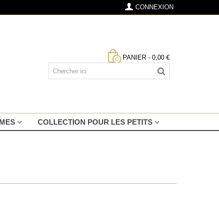
CONNEXION
PANIER
-
0,00 €
0
MMES
COLLECTION POUR LES PETITS