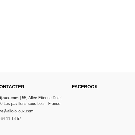
ONTACTER
FACEBOOK
bijoux.com
| 55, Allée Etienne Dolet
20 Les pavillons sous bois - France
e@allo-bijoux.com
 64 11 18 57