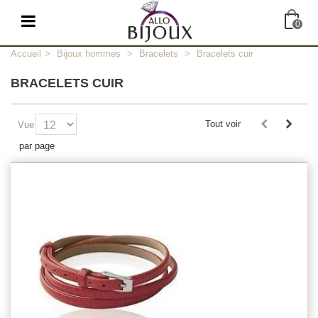
0
Accueil
>
Bijoux hommes
>
Bracelets
>
Bracelets cuir
BRACELETS CUIR
Tout voir
Vue
par page