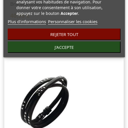
analysant vos habitudes de navigation. Pour
Bracelet doubles tresses rondes...
donner votre consentement à son utilisation,
appuyez sur le bouton
Accepter
.
40,95 €
Plus d'informations
Personnaliser les cookies
0 Avis
Bracelet homme double tresses cuir plaque acier.
REJETER TOUT
J'ACCEPTE
Vue rapide