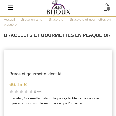
0
Accueil
>
Bijoux enfants
>
Bracelets
>
Bracelets et gourmettes en
plaqué or
BRACELETS ET GOURMETTES EN PLAQUÉ OR
Bracelet gourmette identité...
66,15 €
0 Avis
Bracelet, Gourmette Enfant plaqué or,identité miroir dauphin.
Bijou à offrir ou simplement par ce que l'on aime.