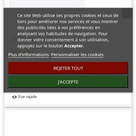
Ce site Web utilise ses propres cookies et ceux de
tiers pour améliorer nos services et vous montrer
des publicités liées à vos préférences en
analysant vos habitudes de navigation. Pour
Chaîne de cou OR jaune enfant...
donner votre consentement à son utilisation,
appuyez sur le bouton
Accepter
.
310,70 €
Plus d'informations
Personnaliser les cookies
0 Avis
REJETER TOUT
Belle chaîne de cou OR jaune maille serpent
ronde,bébé,enfant,pour médaille, plaque. Bijoux or cadeau
naissance baptême.
J'ACCEPTE
Vue rapide