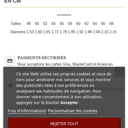
EN CM
**********
Tailles
48
50
52
54
56
58
60
62
64
66
68
Diametre
1,53
1,60
1,65
1,72
1,78
1,85
1,92
1,98
2,04
2,10
2,15
PAIMENTS SÉCURISÉS
Nous acceptons les cartes Visa, MasterCard et American
Express via PayGreen et PayPal
Ce site Web utilise ses propres cookies et ceux de
tiers pour améliorer nos services et vous montrer
EXPEDITIONS RAPIDES
des publicités liées à vos préférences en
Nous livrons dans le monde grâce à des partenaires de livraison
analysant vos habitudes de navigation. Pour
rapides et fiables.
donner votre consentement à son utilisation,
appuyez sur le bouton
Accepter
.
MEILLEURS PRIX GARANTIS
Plus d'informations
Personnaliser les cookies
Des produits de haute qualité à des prix imbattables..
REJETER TOUT