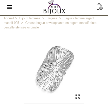
0
Accueil
>
Bijoux femmes
>
Bagues
>
Bagues femme argent
massif 925
>
Grosse bague enveloppante en argent massif plate
dentelle stylisée originale