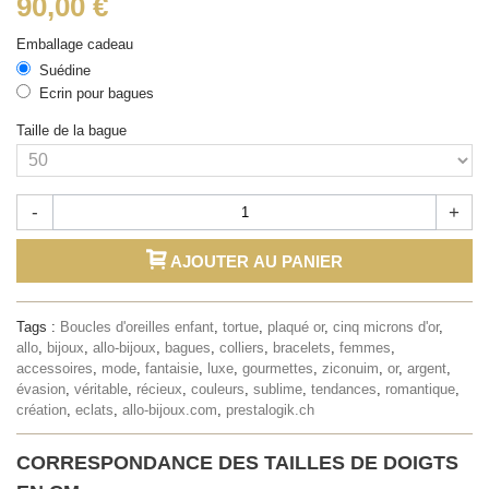
90,00 €
Emballage cadeau
Suédine
Ecrin pour bagues
Taille de la bague
-
+
AJOUTER AU PANIER
Tags :
Boucles d'oreilles enfant
,
tortue
,
plaqué or
,
cinq microns d'or
,
allo
,
bijoux
,
allo-bijoux
,
bagues
,
colliers
,
bracelets
,
femmes
,
accessoires
,
mode
,
fantaisie
,
luxe
,
gourmettes
,
ziconuim
,
or
,
argent
,
évasion
,
véritable
,
récieux
,
couleurs
,
sublime
,
tendances
,
romantique
,
création
,
eclats
,
allo-bijoux.com
,
prestalogik.ch
CORRESPONDANCE DES TAILLES DE DOIGTS