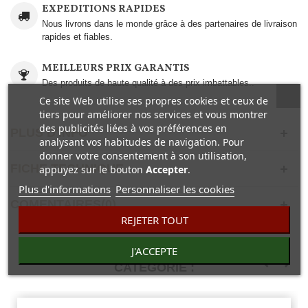
EXPEDITIONS RAPIDES
Nous livrons dans le monde grâce à des partenaires de livraison
rapides et fiables.
MEILLEURS PRIX GARANTIS
Des produits de haute qualité à des prix imbattables..
Ce site Web utilise ses propres cookies et ceux de
tiers pour améliorer nos services et vous montrer
des publicités liées à vos préférences en
PLUS D'INFO
analysant vos habitudes de navigation. Pour
donner votre consentement à son utilisation,
FICHE TECHNIQUE
appuyez sur le bouton
Accepter
.
Plus d'informations
Personnaliser les cookies
COMENTAIRES(0)
REJETER TOUT
30 AUTRES PRODUITS DANS LA MÊME
J'ACCEPTE
CATÉGORIE :