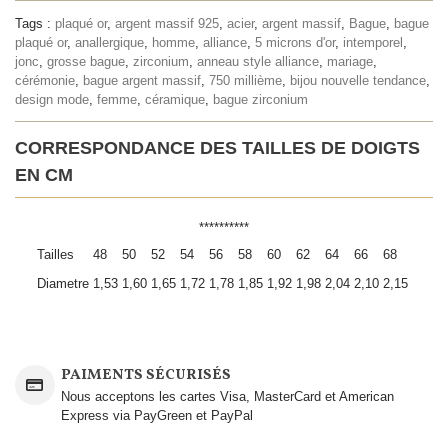
Tags :
plaqué or
,
argent massif 925
,
acier
,
argent massif
,
Bague
,
bague
plaqué or
,
anallergique
,
homme
,
alliance
,
5 microns d'or
,
intemporel
,
jonc
,
grosse bague
,
zirconium
,
anneau style alliance
,
mariage
,
cérémonie
,
bague argent massif
,
750 millième
,
bijou nouvelle tendance
,
design mode
,
femme
,
céramique
,
bague zirconium
CORRESPONDANCE DES TAILLES DE DOIGTS
EN CM
**********
Tailles
48
50
52
54
56
58
60
62
64
66
68
Diametre
1,53
1,60
1,65
1,72
1,78
1,85
1,92
1,98
2,04
2,10
2,15
PAIMENTS SÉCURISÉS
Nous acceptons les cartes Visa, MasterCard et American
Express via PayGreen et PayPal