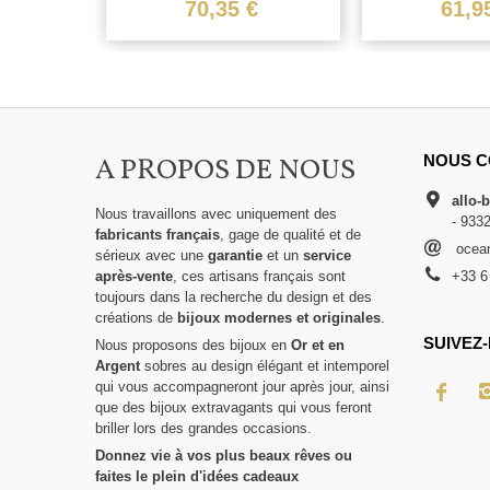
et..
€
70,35 €
61,9
A PROPOS DE NOUS
NOUS C
allo-
Nous travaillons avec uniquement des
- 933
fabricants français
, gage de qualité et de
ocean
sérieux avec une
garantie
et un
service
après-vente
, ces artisans français sont
+33 6
toujours dans la recherche du design et des
créations de
bijoux modernes et originales
.
SUIVEZ-
Nous proposons des bijoux en
Or et en
Argent
sobres au design élégant et intemporel
qui vous accompagneront jour après jour, ainsi
que des bijoux extravagants qui vous feront
briller lors des grandes occasions.
Donnez vie à vos plus beaux rêves ou
faites le plein d'idées cadeaux