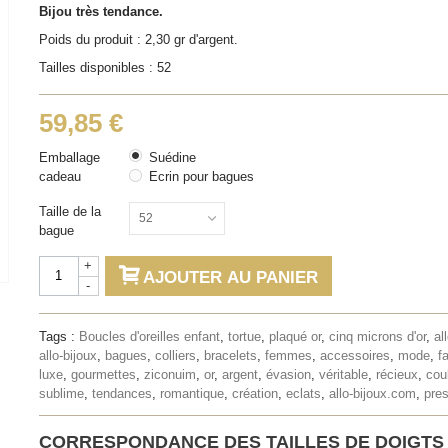
Bijou très tendance.
Poids du produit : 2,30 gr d'argent.
Tailles disponibles : 52
59,85 €
Emballage
Suédine
cadeau
Ecrin pour bagues
Taille de la
52
bague
+
AJOUTER AU PANIER
-
Tags :
Boucles d'oreilles enfant
,
tortue
,
plaqué or
,
cinq microns d'or
,
al
allo-bijoux
,
bagues
,
colliers
,
bracelets
,
femmes
,
accessoires
,
mode
,
f
luxe
,
gourmettes
,
ziconuim
,
or
,
argent
,
évasion
,
véritable
,
récieux
,
cou
sublime
,
tendances
,
romantique
,
création
,
eclats
,
allo-bijoux.com
,
pres
CORRESPONDANCE DES TAILLES DE DOIGTS