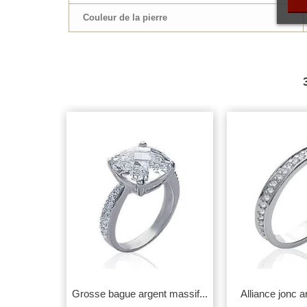
Couleur de la pierre
 argent...
Grosse bague argent massif...
Alliance jonc a