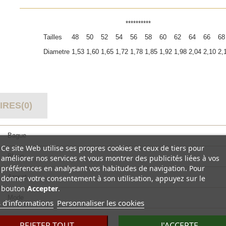
**********
Tailles
48
50
52
54
56
58
60
62
64
66
68
Diametre
1,53
1,60
1,65
1,72
1,78
1,85
1,92
1,98
2,04
2,10
2,
RES(0)
Bague
Ce site Web utilise ses propres cookies et ceux de tiers pour
Blanc
améliorer nos services et vous montrer des publicités liées à vos
préférences en analysant vos habitudes de navigation. Pour
Argent
donner votre consentement à son utilisation, appuyez sur le
bouton
Accepter
.
Mode
 d'informations
Personnaliser les cookies
Oxyde de zirconium
REJETER TOUT
J'ACCEPTE