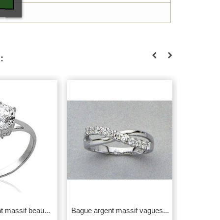
:
 massif beau...
Bague argent massif vagues...
Bague