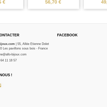
.
5 €
56,70 €
49
ONTACTER
FACEBOOK
bijoux.com
| 55, Allée Etienne Dolet
20 Les pavillons sous bois - France
e@allo-bijoux.com
 64 11 18 57
NOUS !