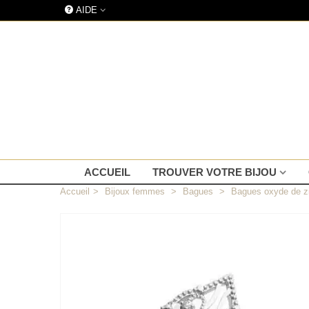
AIDE
ACCUEIL
TROUVER VOTRE BIJOU
Accueil
>
Bijoux femmes
>
Bagues
>
Bagues oxyde de z