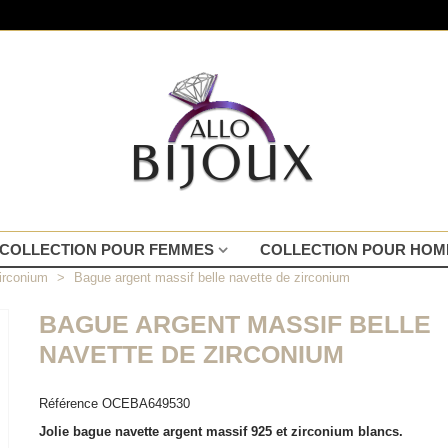
COLLECTION POUR FEMMES
COLLECTION POUR HO
irconium
>
Bague argent massif belle navette de zirconium
BAGUE ARGENT MASSIF BELLE
NAVETTE DE ZIRCONIUM
Référence
OCEBA649530
Jolie bague navette argent massif 925 et zirconium blancs.