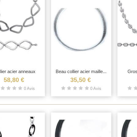
ague argent massif
ntrelacés de trois anneaux
4,00 €
racelet rigide manchette
uverte volutes...
3,45 €
lier acier anneaux
Vue rapide
Beau collier acier maille...
Vue rapide
Gros
stylisés
58,80 €
35,50 €
0 Avis
0 Avis