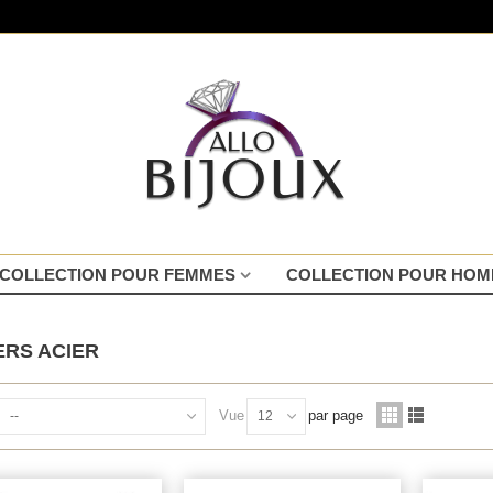
COLLECTION POUR FEMMES
COLLECTION POUR HO
ERS ACIER
ague alliance plaqué or
Vue
par page
--
12
entre un zirconium...
5,10 €