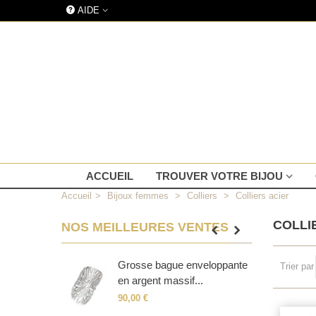
AIDE
ACCUEIL
TROUVER VOTRE BIJOU
Accueil
>
Bijoux femmes
>
Colliers
>
Colliers acier
COLLI
NOS MEILLEURES VENTES
rgent massif
Grosse bague enveloppante
B
Trier par
ium...
en argent massif...
c
90,00 €
6