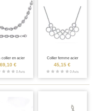
 collier en acier
Vue rapide
Collier femme acier
Vue rapide
inoxydable...
anneaux en...
69,10 €
45,15 €
0 Avis
0 Avis