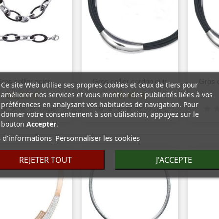
ros collier acier
Vue rapide
Gros collier cordon cuir
Vue rapide
Gros c
Ce site Web utilise ses propres cookies et ceux de tiers pour
ruthénium...
noir...
améliorer nos services et vous montrer des publicités liées à vos
91,35 €
76,45 €
préférences en analysant vos habitudes de navigation. Pour
0 Avis
0 Avis
donner votre consentement à son utilisation, appuyez sur le
bouton
Accepter
.
 d'informations
Personnaliser les cookies
REJETER TOUT
J'ACCEPTE