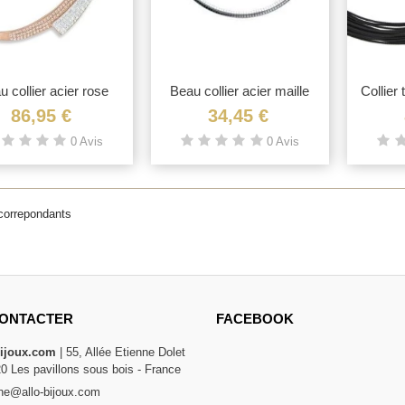
u collier acier rose
Vue rapide
Beau collier acier maille
Vue rapide
Collier
rigide...
OMÉGA
86,95 €
34,45 €
0 Avis
0 Avis
 correpondants
ONTACTER
FACEBOOK
bijoux.com
| 55, Allée Etienne Dolet
20 Les pavillons sous bois - France
e@allo-bijoux.com