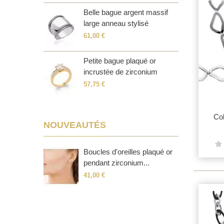
rgent massif
Belle bague argent massif
B
..
large anneau stylisé
e
61,00 €
5
rgent massif
Petite bague plaqué or
B
incrustée de zirconium
o
57,75 €
9
Col
NOUVEAUTÉS
Boucles d'oreilles plaqué or
pendant zirconium...
41,00 €