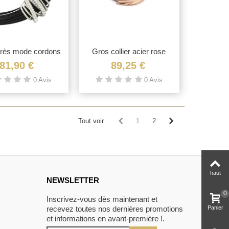
 très mode cordons
Vue rapide
Gros collier acier rose
Vue rapide
cuir...
maille mesh
81,90 €
89,25 €
0 Avis
0 Avis
Tout voir
1
2
haut
NEWSLETTER
0
Inscrivez-vous dès maintenant et
Panier
recevez toutes nos dernières promotions
et informations en avant-première !.