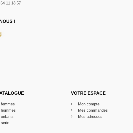
 64 11 18 57
NOUS !
CATALOGUE
VOTRE ESPACE
x femmes
Mon compte
x hommes
Mes commandes
 enfants
Mes adresses
 serie