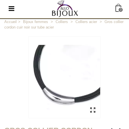
0
Accueil
>
Bijoux femmes
>
Colliers
>
Colliers acier
>
Gros collier
cordon cuir noir sur tube acier