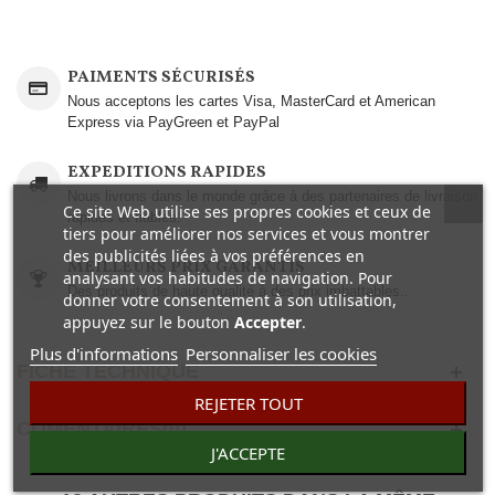
PAIMENTS SÉCURISÉS
Nous acceptons les cartes Visa, MasterCard et American
Express via PayGreen et PayPal
EXPEDITIONS RAPIDES
Nous livrons dans le monde grâce à des partenaires de livraison
Ce site Web utilise ses propres cookies et ceux de
rapides et fiables.
tiers pour améliorer nos services et vous montrer
des publicités liées à vos préférences en
MEILLEURS PRIX GARANTIS
analysant vos habitudes de navigation. Pour
Des produits de haute qualité à des prix imbattables..
donner votre consentement à son utilisation,
appuyez sur le bouton
Accepter
.
Plus d'informations
Personnaliser les cookies
FICHE TECHNIQUE
REJETER TOUT
COMENTAIRES(0)
J'ACCEPTE