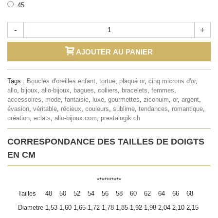
45
-
+
AJOUTER AU PANIER
Tags :
Boucles d'oreilles enfant
,
tortue
,
plaqué or
,
cinq microns d'or
,
allo
,
bijoux
,
allo-bijoux
,
bagues
,
colliers
,
bracelets
,
femmes
,
accessoires
,
mode
,
fantaisie
,
luxe
,
gourmettes
,
ziconuim
,
or
,
argent
,
évasion
,
véritable
,
récieux
,
couleurs
,
sublime
,
tendances
,
romantique
,
création
,
eclats
,
allo-bijoux.com
,
prestalogik.ch
CORRESPONDANCE DES TAILLES DE DOIGTS
EN CM
**********
Tailles
48
50
52
54
56
58
60
62
64
66
68
Diametre
1,53
1,60
1,65
1,72
1,78
1,85
1,92
1,98
2,04
2,10
2,15