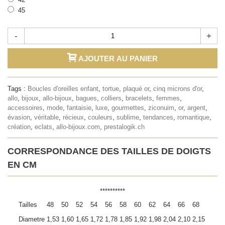
45
-
+
AJOUTER AU PANIER
Tags :
Boucles d'oreilles enfant
,
tortue
,
plaqué or
,
cinq microns d'or
,
allo
,
bijoux
,
allo-bijoux
,
bagues
,
colliers
,
bracelets
,
femmes
,
accessoires
,
mode
,
fantaisie
,
luxe
,
gourmettes
,
ziconuim
,
or
,
argent
,
évasion
,
véritable
,
récieux
,
couleurs
,
sublime
,
tendances
,
romantique
,
création
,
eclats
,
allo-bijoux.com
,
prestalogik.ch
CORRESPONDANCE DES TAILLES DE DOIGTS
EN CM
**********
Tailles
48
50
52
54
56
58
60
62
64
66
68
Diametre
1,53
1,60
1,65
1,72
1,78
1,85
1,92
1,98
2,04
2,10
2,15