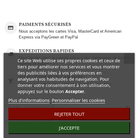
PAIMENTS SÉCURISÉS
Nous acceptons les cartes Visa, MasterCard et American
Express via PayGreen et PayPal
EXPEDITIONS RAPIDES
Nous livrons dans le monde grâce à des partenaires de livraison
Ce site Web utilise ses propres cookies et ceux de
rapides et fiables.
tiers pour améliorer nos services et vous montrer
des publicités liées à vos préférences en
MEILLEURS PRIX GARANTIS
analysant vos habitudes de navigation. Pour
Des produits de haute qualité à des prix imbattables..
donner votre consentement à son utilisation,
appuyez sur le bouton
Accepter
.
Plus d'informations
Personnaliser les cookies
FICHE TECHNIQUE
REJETER TOUT
COMENTAIRES(0)
J'ACCEPTE