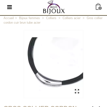
0
Accueil
>
Bijoux femmes
>
Colliers
>
Colliers acier
>
Gros collier
cordon cuir brun tube acier