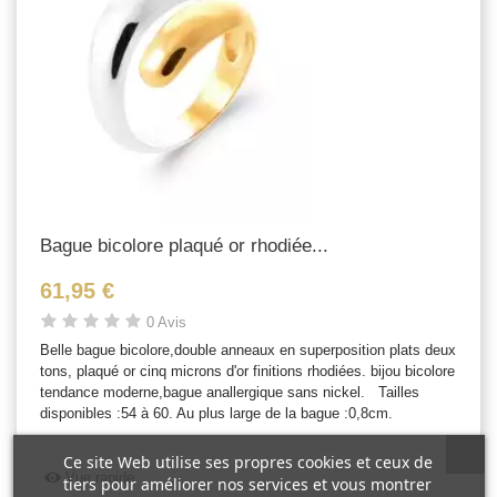
Bague bicolore plaqué or rhodiée...
61,95 €
0 Avis
Belle bague bicolore,double anneaux en superposition plats deux
tons, plaqué or cinq microns d'or finitions rhodiées. bijou bicolore
tendance moderne,bague anallergique sans nickel. Tailles
disponibles :54 à 60. Au plus large de la bague :0,8cm.
Ce site Web utilise ses propres cookies et ceux de
Vue rapide
tiers pour améliorer nos services et vous montrer