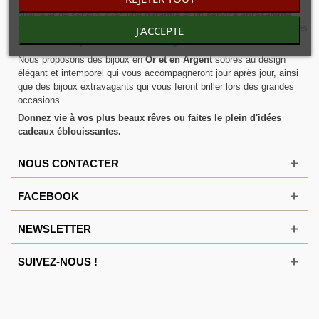
Nous travaillons avec uniquement des
fabricants français
, gage de
qualité et de sérieux avec une
garantie
et un
service après-vente
,
ces artisans français sont toujours dans la recherche du design et des
J'ACCEPTE
créations de
bijoux modernes et originales
.
Nous proposons des bijoux en
Or et en Argent
sobres au design
élégant et intemporel qui vous accompagneront jour après jour, ainsi
que des bijoux extravagants qui vous feront briller lors des grandes
occasions.
Donnez vie à vos plus beaux rêves ou faites le plein d'idées
cadeaux éblouissantes.
NOUS CONTACTER
FACEBOOK
NEWSLETTER
SUIVEZ-NOUS !