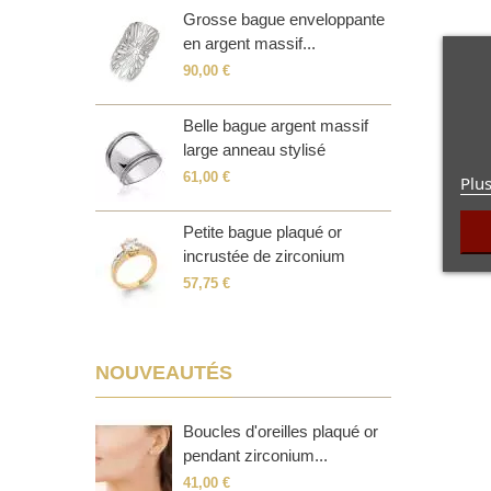
rgent massif
Grosse bague enveloppante
B
ium...
en argent massif...
c
90,00 €
6
rgent massif
Belle bague argent massif
B
..
large anneau stylisé
e
61,00 €
5
Plus
rgent massif
Petite bague plaqué or
B
incrustée de zirconium
o
57,75 €
9
NOUVEAUTÉS
Boucles d'oreilles plaqué or
pendant zirconium...
41,00 €