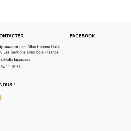
ONTACTER
FACEBOOK
bijoux.com
| 55, Allée Etienne Dolet
20 Les pavillons sous bois - France
e@allo-bijoux.com
 64 11 18 57
NOUS !