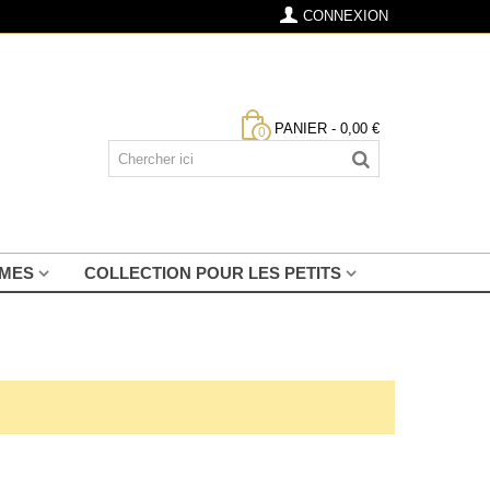
CONNEXION
PANIER
-
0,00 €
0
MMES
COLLECTION POUR LES PETITS