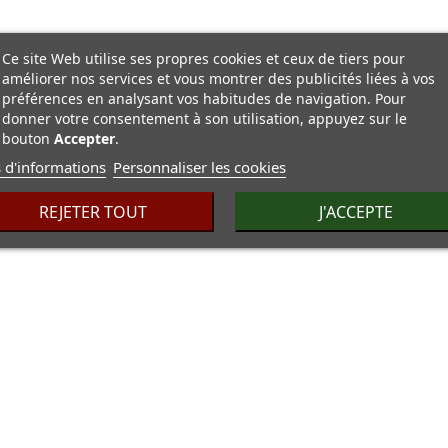
ague alliance plaqué or
entre un zirconium...
Ce site Web utilise ses propres cookies et ceux de tiers pour
5,10 €
améliorer nos services et vous montrer des publicités liées à vos
préférences en analysant vos habitudes de navigation. Pour
ague argent massif
donner votre consentement à son utilisation, appuyez sur le
ntrelacés de trois anneaux
bouton
Accepter
.
4,00 €
 d'informations
Personnaliser les cookies
REJETER TOUT
J'ACCEPTE
racelet rigide manchette
uverte volutes...
3,45 €