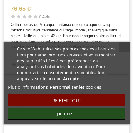
76,65 €
0 Avis
Collier perles de Majorque fantaisie enroulé plaqué or cinq
microns d'or Bijou tendance ouvragé ,mode ,anallergique sans
nickel. Taille du collier :42 cm Pour accompagner votre collier et
pour vous faire une belle parure,vous pourrez retrouver le
bracelet dans la collection "bracelet plaqué or et perles"
Ce site Web utilise ses propres cookies et ceux de
tiers pour améliorer nos services et vous montrer
des publicités liées à vos préférences en
Vue rapide
analysant vos habitudes de navigation. Pour
donner votre consentement à son utilisation,
appuyez sur le bouton
Accepter
.
Plus d'informations
Personnaliser les cookies
REJETER TOUT
J'ACCEPTE