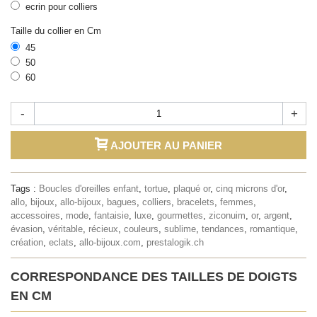
ecrin pour colliers
Taille du collier en Cm
45
50
60
-
+
AJOUTER AU PANIER
Tags :
Boucles d'oreilles enfant
,
tortue
,
plaqué or
,
cinq microns d'or
,
allo
,
bijoux
,
allo-bijoux
,
bagues
,
colliers
,
bracelets
,
femmes
,
accessoires
,
mode
,
fantaisie
,
luxe
,
gourmettes
,
ziconuim
,
or
,
argent
,
évasion
,
véritable
,
récieux
,
couleurs
,
sublime
,
tendances
,
romantique
,
création
,
eclats
,
allo-bijoux.com
,
prestalogik.ch
CORRESPONDANCE DES TAILLES DE DOIGTS
EN CM