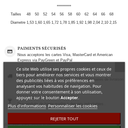
**********
Tailles
48
50
52
54
56
58
60
62
64
66
68
Diametre
1,53
1,60
1,65
1,72
1,78
1,85
1,92
1,98
2,04
2,10
2,15
PAIMENTS SÉCURISÉS
Nous acceptons les cartes Visa, MasterCard et American
Express via PayGreen et PayPal
Ce site Web utilise ses propres cookies et ceux de
EXPEDITIONS RAPIDES
tiers pour améliorer nos services et vous montrer
Nous livrons dans le monde grâce à des partenaires de livraison
des publicités liées à vos préférences en
rapides et fiables.
analysant vos habitudes de navigation. Pour
donner votre consentement à son utilisation,
MEILLEURS PRIX GARANTIS
appuyez sur le bouton
Accepter
.
Des produits de haute qualité à des prix imbattables..
Plus d'informations
Personnaliser les cookies
REJETER TOUT
FICHE TECHNIQUE