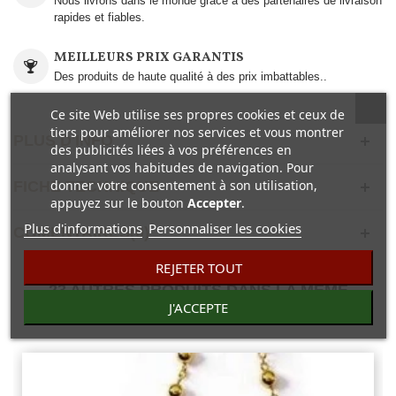
Nous livrons dans le monde grâce à des partenaires de livraison
rapides et fiables.
MEILLEURS PRIX GARANTIS
Des produits de haute qualité à des prix imbattables..
Ce site Web utilise ses propres cookies et ceux de
tiers pour améliorer nos services et vous montrer
PLUS D'INFO
des publicités liées à vos préférences en
analysant vos habitudes de navigation. Pour
donner votre consentement à son utilisation,
FICHE TECHNIQUE
appuyez sur le bouton
Accepter
.
Plus d'informations
Personnaliser les cookies
COMENTAIRES(0)
REJETER TOUT
23 AUTRES PRODUITS DANS LA MÊME
J'ACCEPTE
CATÉGORIE :