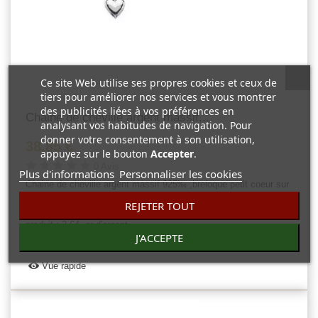
Ce site Web utilise ses propres cookies et ceux de
tiers pour améliorer nos services et vous montrer
des publicités liées à vos préférences en
Chaine de cheville argent massif...
analysant vos habitudes de navigation. Pour
donner votre consentement à son utilisation,
38,85 €
appuyez sur le bouton
Accepter
.
0 Avis
Plus d'informations
Personnaliser les cookies
Chaine de cheville argent massif 925‰ ,breloque petit coeur sur
chaine maille cheval. Bijou tendance moderne. Longueur de la
REJETER TOUT
chaine : 25 cm avec anneau de rappel à 23 cm. Poids du
produit : 2.64 .gr d'argent.
J'ACCEPTE
Vue rapide