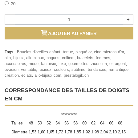
20
-
+
AJOUTER AU PANIER
Tags :
Boucles d'oreilles enfant
,
tortue
,
plaqué or
,
cinq microns d'or
,
allo
,
bijoux
,
allo-bijoux
,
bagues
,
colliers
,
bracelets
,
femmes
,
accessoires
,
mode
,
fantaisie
,
luxe
,
gourmettes
,
ziconuim
,
or
,
argent
,
évasion
,
véritable
,
récieux
,
couleurs
,
sublime
,
tendances
,
romantique
,
création
,
eclats
,
allo-bijoux.com
,
prestalogik.ch
CORRESPONDANCE DES TAILLES DE DOIGTS
EN CM
**********
Tailles
48
50
52
54
56
58
60
62
64
66
68
Diametre
1,53
1,60
1,65
1,72
1,78
1,85
1,92
1,98
2,04
2,10
2,15