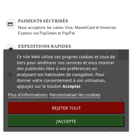
PAIMENTS SÉCURISÉS
Nous acceptons les cartes Visa, MasterCard et American
Express via PayGreen et PayPal
EXPEDITIONS RAPIDES
Nous livrons dans le monde grâce à des partenaires de livraison
Ce site Web utilise ses propres cookies et ceux de
rapides et fiables.
tiers pour améliorer nos services et vous montrer
des publicités liées à vos préférences en
MEILLEURS PRIX GARANTIS
analysant vos habitudes de navigation. Pour
Des produits de haute qualité à des prix imbattables..
donner votre consentement à son utilisation,
appuyez sur le bouton
Accepter
.
Plus d'informations
Personnaliser les cookies
FICHE TECHNIQUE
REJETER TOUT
COMENTAIRES(0)
J'ACCEPTE