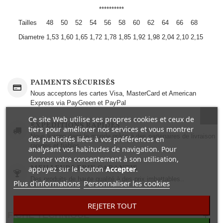
**********
Tailles
48
50
52
54
56
58
60
62
64
66
68
Diametre
1,53
1,60
1,65
1,72
1,78
1,85
1,92
1,98
2,04
2,10
2,15
PAIMENTS SÉCURISÉS
Nous acceptons les cartes Visa, MasterCard et American
Express via PayGreen et PayPal
Ce site Web utilise ses propres cookies et ceux de
EXPEDITIONS RAPIDES
tiers pour améliorer nos services et vous montrer
Nous livrons dans le monde grâce à des partenaires de livraison
des publicités liées à vos préférences en
rapides et fiables.
analysant vos habitudes de navigation. Pour
donner votre consentement à son utilisation,
MEILLEURS PRIX GARANTIS
appuyez sur le bouton
Accepter
.
Des produits de haute qualité à des prix imbattables..
Plus d'informations
Personnaliser les cookies
REJETER TOUT
FICHE TECHNIQUE