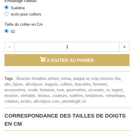
Emballage cadeau
Suédine
ecrin pour colliers
Taille du collier en Cm
42
-
+
AJOUTER AU PANIER
Tags :
Boucles d'oreilles enfant
,
tortue
,
plaqué or
,
cinq microns d'or
,
allo
,
bijoux
,
allo-bijoux
,
bagues
,
colliers
,
bracelets
,
femmes
,
accessoires
,
mode
,
fantaisie
,
luxe
,
gourmettes
,
ziconuim
,
or
,
argent
,
évasion
,
véritable
,
récieux
,
couleurs
,
sublime
,
tendances
,
romantique
,
création
,
eclats
,
allo-bijoux.com
,
prestalogik.ch
CORRESPONDANCE DES TAILLES DE DOIGTS
EN CM