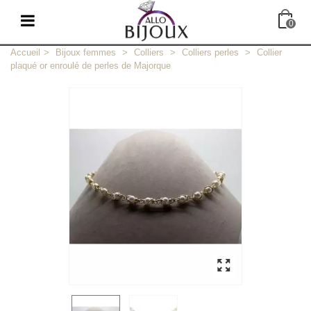
0
Accueil
>
Bijoux femmes
>
Colliers
>
Colliers perles
>
Collier
plaqué or enroulé de perles de Majorque