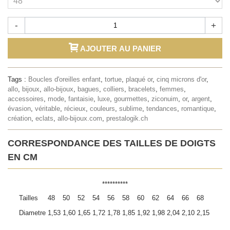
-
+
AJOUTER AU PANIER
Tags :
Boucles d'oreilles enfant
,
tortue
,
plaqué or
,
cinq microns d'or
,
allo
,
bijoux
,
allo-bijoux
,
bagues
,
colliers
,
bracelets
,
femmes
,
accessoires
,
mode
,
fantaisie
,
luxe
,
gourmettes
,
ziconuim
,
or
,
argent
,
évasion
,
véritable
,
récieux
,
couleurs
,
sublime
,
tendances
,
romantique
,
création
,
eclats
,
allo-bijoux.com
,
prestalogik.ch
CORRESPONDANCE DES TAILLES DE DOIGTS
EN CM
**********
Tailles
48
50
52
54
56
58
60
62
64
66
68
Diametre
1,53
1,60
1,65
1,72
1,78
1,85
1,92
1,98
2,04
2,10
2,15