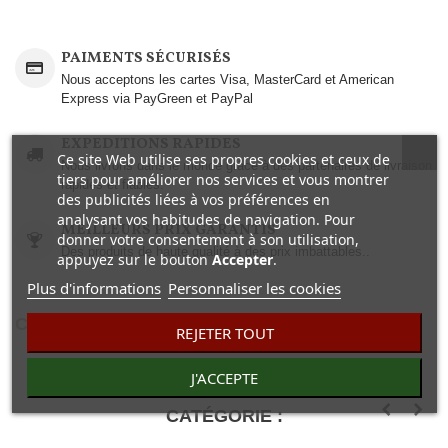
PAIMENTS SÉCURISÉS
Nous acceptons les cartes Visa, MasterCard et American
Express via PayGreen et PayPal
EXPEDITIONS RAPIDES
Ce site Web utilise ses propres cookies et ceux de
Nous livrons dans le monde grâce à des partenaires de livraison
tiers pour améliorer nos services et vous montrer
rapides et fiables.
des publicités liées à vos préférences en
analysant vos habitudes de navigation. Pour
MEILLEURS PRIX GARANTIS
donner votre consentement à son utilisation,
Des produits de haute qualité à des prix imbattables..
appuyez sur le bouton
Accepter
.
Plus d'informations
Personnaliser les cookies
COMENTAIRES(0)
REJETER TOUT
J'ACCEPTE
30 AUTRES PRODUITS DANS LA MÊME
CATÉGORIE :