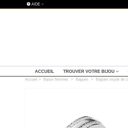
AIDE
ACCUEIL
TROUVER VOTRE BIJOU
Accueil
>
Bijoux femmes
>
Bagues
>
Bagues oxyde de z