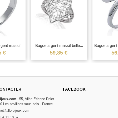
rgent massif
Bague argent massif belle...
Bague argent 
.
5 €
59,85 €
56
ONTACTER
FACEBOOK
bijoux.com
| 55, Allée Etienne Dolet
20 Les pavillons sous bois - France
e@allo-bijoux.com
 64 11 18 57