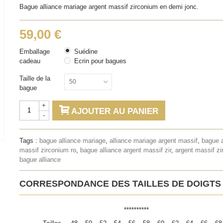
Bague alliance mariage argent massif zirconium en demi jonc.
59,00 €
Emballage
Suédine
cadeau
Ecrin pour bagues
Taille de la
50
bague
+
AJOUTER AU PANIER
-
Tags :
bague alliance mariage
,
alliance mariage argent massif
,
bague 
massif zirconium ro
,
bague alliance argent massif zir
,
argent massif z
bague alliance
CORRESPONDANCE DES TAILLES DE DOIGTS
**********