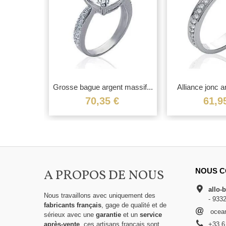
 argent...
Grosse bague argent massif...
Alliance jonc a
et..
€
70,35 €
61,9
A PROPOS DE NOUS
NOUS C
allo-
Nous travaillons avec uniquement des
- 933
fabricants français
, gage de qualité et de
ocean
sérieux avec une
garantie
et un
service
après-vente
, ces artisans français sont
+33 6