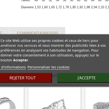
Tailles
48
50
52
54
56
58
60
62
64
66
68
Diametre
1,53
1,60
1,65
1,72
1,78
1,85
1,92
1,98
2,04
2,10
2,
E
COMMENTAIRES(0)
Ce site Web utilise ses propres cookies et ceux de tiers pour
améliorer nos services et vous montrer des publicités liées à vos
petits oxydes de zirconium.
préférences en analysant vos habitudes de navigation. Pour
donner votre consentement à son utilisation, appuyez sur le
nt.
bouton
Accepter
.
 d'informations
Personnaliser les cookies
30 AUTRES PRODUITS DANS LA MÊME CATÉGORIE 
REJETER TOUT
J'ACCEPTE