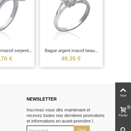
massif serpent...
Bague argent massif beau...
Bague arge
,70 €
49,35 €
haut
NEWSLETTER
0
Inscrivez-vous dès maintenant et
recevez toutes nos dernières promotions
Panier
et informations en avant-première !.
Go!