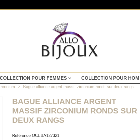
COLLECTION POUR FEMMES
COLLECTION POUR HO
irconium
>
Bague alliance argent massif zirconium ronds sur deux rangs
BAGUE ALLIANCE ARGENT
MASSIF ZIRCONIUM RONDS SUR
DEUX RANGS
Référence
OCEBA127321