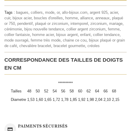
Tags :
bagues
,
colliers
,
mode
,
or
,
allo-bijoux.com
,
argent 925
,
acier
,
cuir
,
bijoux acier
,
boucles d'oreilles
,
homme
,
alliance
,
anneaux
,
plaqué
or 750
,
pendentif
,
plaqué or zirconium
,
intemporel
,
zirconium
,
mariage
,
cérémonie
,
bijou nouvelle tendance
,
collier argent zirconium
,
femme
,
collier fantaisie
,
homme acier
,
bijoux argent
,
enfant
,
collier tendance
,
mode ouvragé
,
femme très mode
,
chaine ce cou
,
bijoux plaqué or grain
de café
,
chevalière bracelet
,
bracelet gourmette
,
créoles
CORRESPONDANCE DES TAILLES DE DOIGTS
EN CM
**********
Tailles
48
50
52
54
56
58
60
62
64
66
68
Diametre
1,53
1,60
1,65
1,72
1,78
1,85
1,92
1,98
2,04
2,10
2,15
PAIMENTS SÉCURISÉS