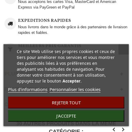
Nous acceptons les cartes Visa, MasterCard et American
Express via PayGreen et PayPal
EXPEDITIONS RAPIDES
Nous livrons dans le monde grâce à des partenaires de livraison
rapides et fiables.
MEILLEURS PRIX GARANTIS
Ce site Web utilise ses propres cookies et ceux de
Des produits de haute qualité à des prix imbattables..
tiers pour améliorer nos services et vous montrer
des publicités liées à vos préférences en
analysant vos habitudes de navigation. Pour
PLUS D'INFO
donner votre consentement à son utilisation,
appuyez sur le bouton
Accepter
.
FICHE TECHNIQUE
Plus d'informations
Personnaliser les cookies
REJETER TOUT
COMENTAIRES(0)
J'ACCEPTE
30 AUTRES PRODUITS DANS LA MÊME
CATÉGORIE :