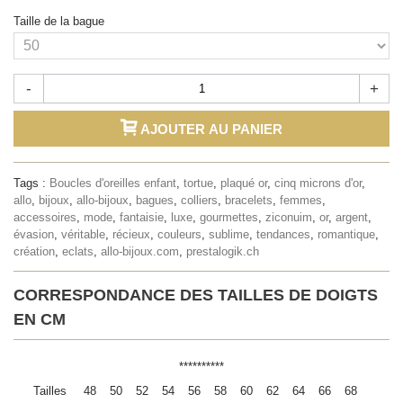
Taille de la bague
-
+
AJOUTER AU PANIER
Tags :
Boucles d'oreilles enfant
,
tortue
,
plaqué or
,
cinq microns d'or
,
allo
,
bijoux
,
allo-bijoux
,
bagues
,
colliers
,
bracelets
,
femmes
,
accessoires
,
mode
,
fantaisie
,
luxe
,
gourmettes
,
ziconuim
,
or
,
argent
,
évasion
,
véritable
,
récieux
,
couleurs
,
sublime
,
tendances
,
romantique
,
création
,
eclats
,
allo-bijoux.com
,
prestalogik.ch
CORRESPONDANCE DES TAILLES DE DOIGTS
EN CM
**********
Tailles
48
50
52
54
56
58
60
62
64
66
68