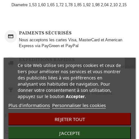
Diametre
1,53
1,60
1,65
1,72
1,78
1,85
1,92
1,98
2,04
2,10
2,15
PAIMENTS SÉCURISÉS
Nous acceptons les cartes Visa, MasterCard et American
Express via PayGreen et PayPal
EXPEDITIONS RAPIDES
Ce site Web utilise ses propres cookies et ceux de
Nous livrons dans le monde grâce à des partenaires de livraison
tiers pour améliorer nos services et vous montrer
rapides et fiables.
des publicités liées à vos préférences en
analysant vos habitudes de navigation. Pour
MEILLEURS PRIX GARANTIS
donner votre consentement à son utilisation,
Des produits de haute qualité à des prix imbattables..
appuyez sur le bouton
Accepter
.
Plus d'informations
Personnaliser les cookies
FICHE TECHNIQUE
REJETER TOUT
COMENTAIRES(0)
J'ACCEPTE