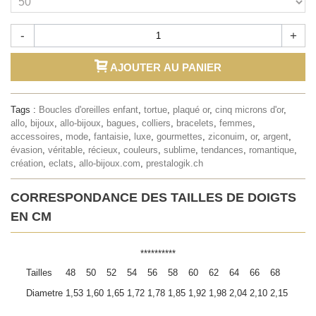
-
+
AJOUTER AU PANIER
Tags :
Boucles d'oreilles enfant
,
tortue
,
plaqué or
,
cinq microns d'or
,
allo
,
bijoux
,
allo-bijoux
,
bagues
,
colliers
,
bracelets
,
femmes
,
accessoires
,
mode
,
fantaisie
,
luxe
,
gourmettes
,
ziconuim
,
or
,
argent
,
évasion
,
véritable
,
récieux
,
couleurs
,
sublime
,
tendances
,
romantique
,
création
,
eclats
,
allo-bijoux.com
,
prestalogik.ch
CORRESPONDANCE DES TAILLES DE DOIGTS
EN CM
**********
Tailles
48
50
52
54
56
58
60
62
64
66
68
Diametre
1,53
1,60
1,65
1,72
1,78
1,85
1,92
1,98
2,04
2,10
2,15