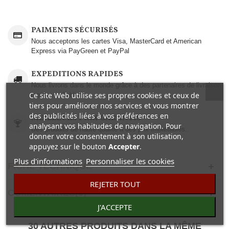
PAIMENTS SÉCURISÉS
Nous acceptons les cartes Visa, MasterCard et American
Express via PayGreen et PayPal
EXPEDITIONS RAPIDES
Nous livrons dans le monde grâce à des partenaires de livraison
Ce site Web utilise ses propres cookies et ceux de
rapides et fiables.
tiers pour améliorer nos services et vous montrer
des publicités liées à vos préférences en
MEILLEURS PRIX GARANTIS
analysant vos habitudes de navigation. Pour
Des produits de haute qualité à des prix imbattables..
donner votre consentement à son utilisation,
appuyez sur le bouton
Accepter
.
Plus d'informations
Personnaliser les cookies
FICHE TECHNIQUE
REJETER TOUT
COMENTAIRES(0)
J'ACCEPTE
30 AUTRES PRODUITS DANS LA MÊME