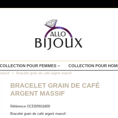
COLLECTION POUR FEMMES
COLLECTION POUR HO
massif
>
Bracelet grain de café argent massif
BRACELET GRAIN DE CAFÉ
ARGENT MASSIF
Référence
OCEBR816900
Bracelet grain de café argent massif.