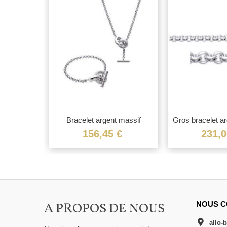
sif grains
Bracelet argent massif
Gros bracelet ar
jaseron...
€
156,45 €
231,0
A PROPOS DE NOUS
NOUS C
allo-