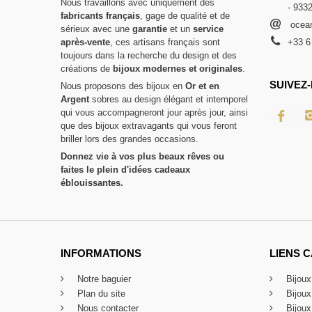
Nous travaillons avec uniquement des
- 933
fabricants français
, gage de qualité et de
ocean
sérieux avec une
garantie
et un
service
après-vente
, ces artisans français sont
+33 6
toujours dans la recherche du design et des
créations de
bijoux modernes et originales
.
SUIVEZ-
Nous proposons des bijoux en
Or et en
Argent
sobres au design élégant et intemporel
qui vous accompagneront jour après jour, ainsi
que des bijoux extravagants qui vous feront
briller lors des grandes occasions.
Donnez vie à vos plus beaux rêves ou
faites le plein d'idées cadeaux
éblouissantes.
INFORMATIONS
LIENS 
Notre baguier
Bijou
Plan du site
Bijou
Nous contacter
Bijoux