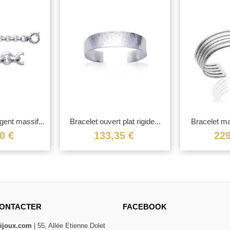
gent massif...
Bracelet ouvert plat rigide...
Bracelet ma
ma
0 €
133,35 €
229
ONTACTER
FACEBOOK
bijoux.com
| 55, Allée Etienne Dolet