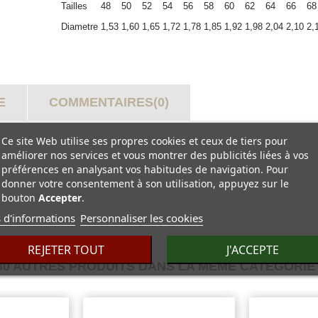
Tailles
48
50
52
54
56
58
60
62
64
66
68
Diametre
1,53
1,60
1,65
1,72
1,78
1,85
1,92
1,98
2,04
2,10
2,
E
COMMENTAIRES(0)
Ce site Web utilise ses propres cookies et ceux de tiers pour
améliorer nos services et vous montrer des publicités liées à vos
préférences en analysant vos habitudes de navigation. Pour
donner votre consentement à son utilisation, appuyez sur le
bouton
Accepter
.
 d'informations
Personnaliser les cookies
REJETER TOUT
J'ACCEPTE
30 AUTRES PRODUITS DANS LA MÊME CATÉGORIE 