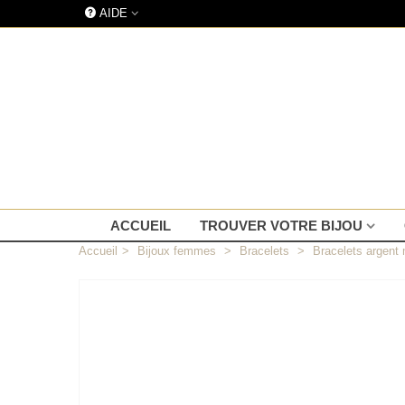
AIDE
ACCUEIL
TROUVER VOTRE BIJOU
Accueil
>
Bijoux femmes
>
Bracelets
>
Bracelets argent 