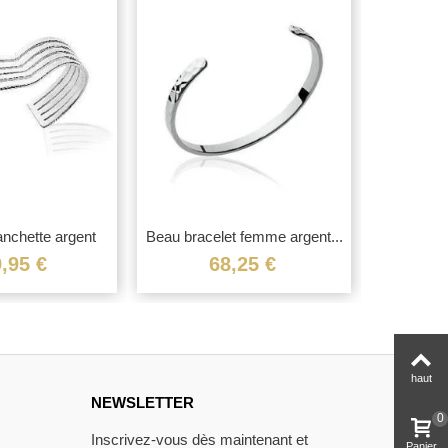
nchette argent
Beau bracelet femme argent...
Bracelet 
ssif...
,95 €
68,25 €
haut
NEWSLETTER
0
Inscrivez-vous dès maintenant et
Panier