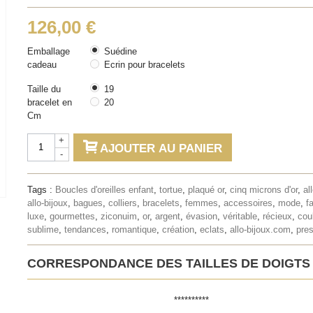
126,00 €
Emballage
Suédine
cadeau
Ecrin pour bracelets
Taille du
19
bracelet en
20
Cm
+
AJOUTER AU PANIER
-
Tags :
Boucles d'oreilles enfant
,
tortue
,
plaqué or
,
cinq microns d'or
,
al
allo-bijoux
,
bagues
,
colliers
,
bracelets
,
femmes
,
accessoires
,
mode
,
f
luxe
,
gourmettes
,
ziconuim
,
or
,
argent
,
évasion
,
véritable
,
récieux
,
cou
sublime
,
tendances
,
romantique
,
création
,
eclats
,
allo-bijoux.com
,
pres
CORRESPONDANCE DES TAILLES DE DOIGTS
**********