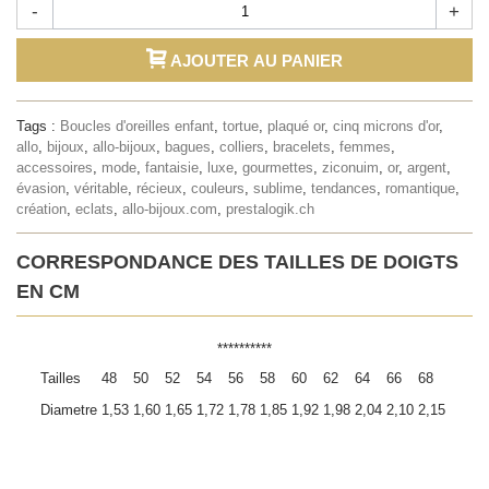
-
+
AJOUTER AU PANIER
Tags :
Boucles d'oreilles enfant
,
tortue
,
plaqué or
,
cinq microns d'or
,
allo
,
bijoux
,
allo-bijoux
,
bagues
,
colliers
,
bracelets
,
femmes
,
accessoires
,
mode
,
fantaisie
,
luxe
,
gourmettes
,
ziconuim
,
or
,
argent
,
évasion
,
véritable
,
récieux
,
couleurs
,
sublime
,
tendances
,
romantique
,
création
,
eclats
,
allo-bijoux.com
,
prestalogik.ch
CORRESPONDANCE DES TAILLES DE DOIGTS
EN CM
**********
Tailles
48
50
52
54
56
58
60
62
64
66
68
Diametre
1,53
1,60
1,65
1,72
1,78
1,85
1,92
1,98
2,04
2,10
2,15