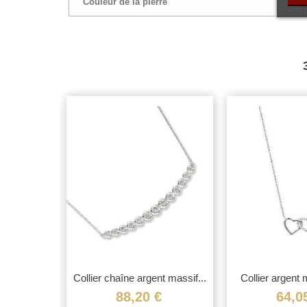
Couleur de la pierre
 massif...
Collier chaîne argent massif...
Collier argent 
dans.
€
88,20 €
64,0