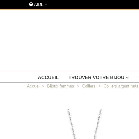
AIDE
ACCUEIL
TROUVER VOTRE BIJOU
Accueil
>
Bijoux femmes
>
Colliers
>
Colliers argent mas