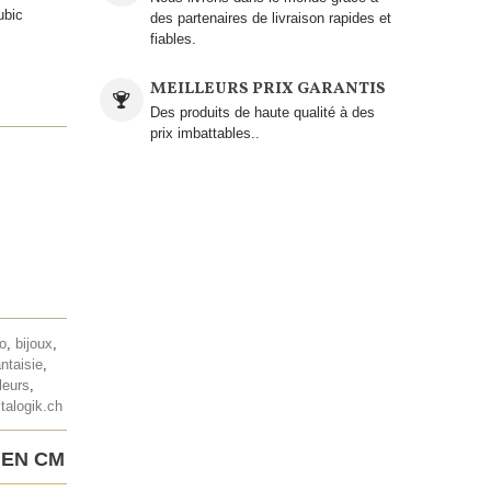
ubic
des partenaires de livraison rapides et
fiables.
MEILLEURS PRIX GARANTIS
Des produits de haute qualité à des
prix imbattables..
lo
,
bijoux
,
antaisie
,
leurs
,
talogik.ch
 EN CM