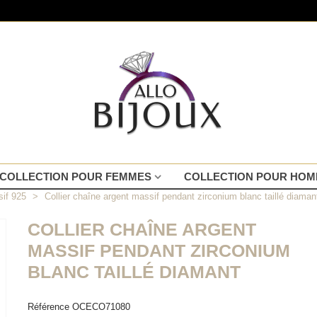
COLLECTION POUR FEMMES
COLLECTION POUR HO
sif 925
>
Collier chaîne argent massif pendant zirconium blanc taillé diaman
COLLIER CHAÎNE ARGENT
MASSIF PENDANT ZIRCONIUM
BLANC TAILLÉ DIAMANT
Référence
OCECO71080