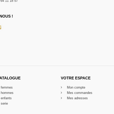
 64 11 18 57
NOUS !
CATALOGUE
VOTRE ESPACE
x femmes
Mon compte
x hommes
Mes commandes
 enfants
Mes adresses
 serie