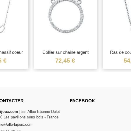
massif coeur
Collier sur chaine argent
Ras de cou
..
massif...
ar
5 €
72,45 €
54
ONTACTER
FACEBOOK
bijoux.com
| 55, Allée Etienne Dolet
20 Les pavillons sous bois - France
e@allo-bijoux.com