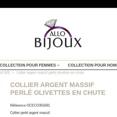
COLLECTION POUR FEMMES
COLLECTION POUR HO
sif 925
>
Collier argent massif perlé olivettes en chute
COLLIER ARGENT MASSIF
PERLÉ OLIVETTES EN CHUTE
Référence
OCECO301691
Collier perlé argent massif.