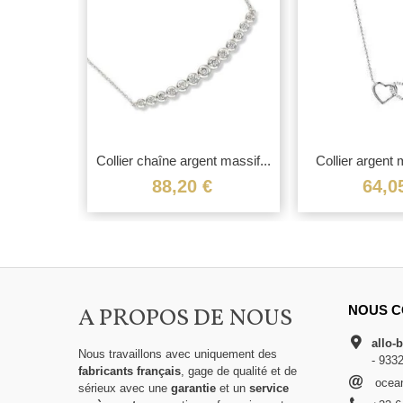
 massif...
Collier chaîne argent massif...
Collier argent 
dans.
€
88,20 €
64,0
A PROPOS DE NOUS
NOUS C
allo-
Nous travaillons avec uniquement des
- 933
fabricants français
, gage de qualité et de
ocean
sérieux avec une
garantie
et un
service