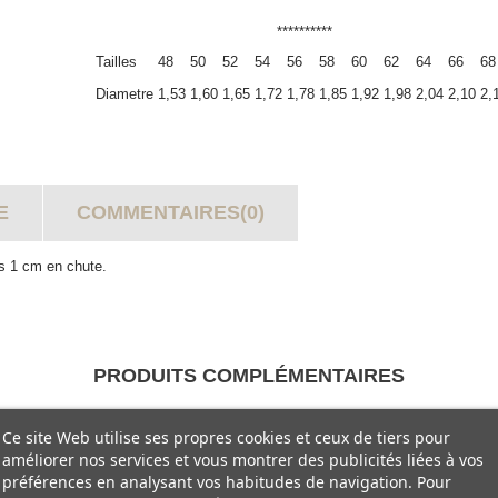
**********
Tailles
48
50
52
54
56
58
60
62
64
66
68
Diametre
1,53
1,60
1,65
1,72
1,78
1,85
1,92
1,98
2,04
2,10
2,
E
COMMENTAIRES(0)
es 1 cm en chute.
PRODUITS COMPLÉMENTAIRES
Ce site Web utilise ses propres cookies et ceux de tiers pour
améliorer nos services et vous montrer des publicités liées à vos
préférences en analysant vos habitudes de navigation. Pour