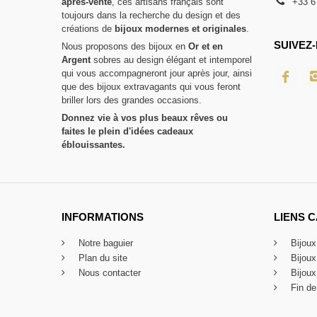
après-vente
, ces artisans français sont
+33 6
toujours dans la recherche du design et des
créations de
bijoux modernes et originales
.
SUIVEZ-
Nous proposons des bijoux en
Or et en
Argent
sobres au design élégant et intemporel
qui vous accompagneront jour après jour, ainsi
que des bijoux extravagants qui vous feront
briller lors des grandes occasions.
Donnez vie à vos plus beaux rêves ou
faites le plein d'idées cadeaux
éblouissantes.
INFORMATIONS
LIENS 
Notre baguier
Bijou
Plan du site
Bijou
Nous contacter
Bijoux
Fin de