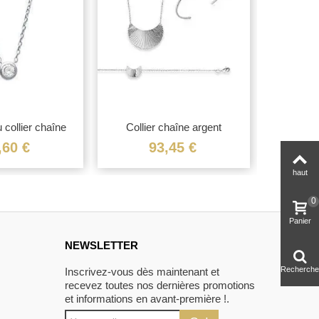
 collier chaîne
Collier chaîne argent
Pendenti
gent...
rayonnant
,60 €
93,45 €
haut
0
Panier
NEWSLETTER
Recherche
Inscrivez-vous dès maintenant et
recevez toutes nos dernières promotions
et informations en avant-première !.