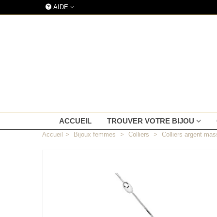
AIDE
ACCUEIL
TROUVER VOTRE BIJOU
Accueil
>
Bijoux femmes
>
Colliers
>
Colliers argent mas