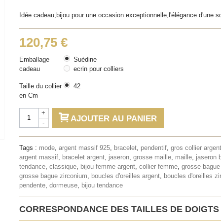
Idée cadeau,bijou pour une occasion exceptionnelle,l'élégance d'une so
120,75 €
Emballage
Suédine
cadeau
ecrin pour colliers
Taille du collier
42
en Cm
+
AJOUTER AU PANIER
-
Tags :
mode
,
argent massif 925
,
bracelet
,
pendentif
,
gros collier argen
argent massif
,
bracelet argent
,
jaseron
,
grosse maille
,
maille
,
jaseron 
tendance
,
classique
,
bijou femme argent
,
collier femme
,
grosse bague
grosse bague zirconium
,
boucles d'oreilles argent
,
boucles d'oreilles z
pendente
,
dormeuse
,
bijou tendance
CORRESPONDANCE DES TAILLES DE DOIGTS