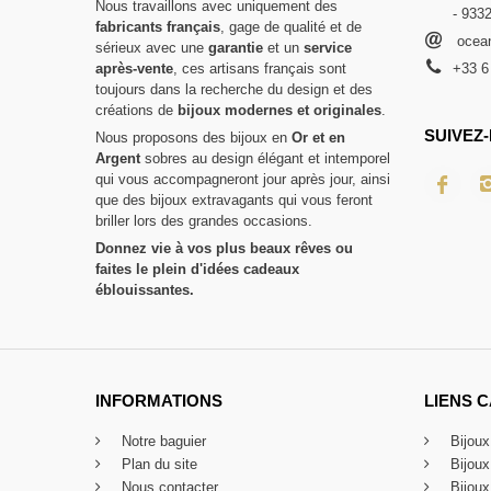
Nous travaillons avec uniquement des
- 933
fabricants français
, gage de qualité et de
ocean
sérieux avec une
garantie
et un
service
après-vente
, ces artisans français sont
+33 6
toujours dans la recherche du design et des
créations de
bijoux modernes et originales
.
SUIVEZ-
Nous proposons des bijoux en
Or et en
Argent
sobres au design élégant et intemporel
qui vous accompagneront jour après jour, ainsi
que des bijoux extravagants qui vous feront
briller lors des grandes occasions.
Donnez vie à vos plus beaux rêves ou
faites le plein d'idées cadeaux
éblouissantes.
INFORMATIONS
LIENS 
Notre baguier
Bijou
Plan du site
Bijou
Nous contacter
Bijoux