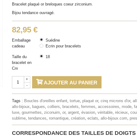
Bracelet plaqué or breloques coeur zirconium.
Bijou tendance ouvragé.
82,95 €
Emballage
Suédine
cadeau
Ecrin pour bracelets
Taille du
18
bracelet en
Cm
+
AJOUTER AU PANIER
-
Tags :
Boucles d'oreilles enfant
,
tortue
,
plaqué or
,
cinq microns d'or
,
al
allo-bijoux
,
bagues
,
colliers
,
bracelets
,
femmes
,
accessoires
,
mode
,
f
luxe
,
gourmettes
,
ziconuim
,
or
,
argent
,
évasion
,
véritable
,
récieux
,
cou
sublime
,
tendances
,
romantique
,
création
,
eclats
,
allo-bijoux.com
,
pres
CORRESPONDANCE DES TAILLES DE DOIGTS