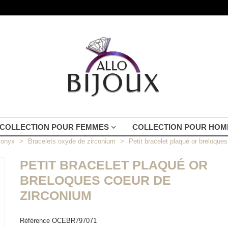
COLLECTION POUR FEMMES
COLLECTION POUR HO
t onyx
>
Bracelets oxyde de zirconium
>
Petit bracelet plaqué or breloque
PETIT BRACELET PLAQUÉ OR
BRELOQUES COEUR DE
ZIRCONIUM
Référence
OCEBR797071