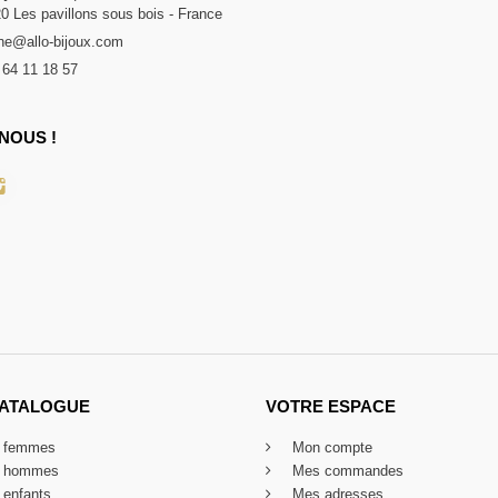
20 Les pavillons sous bois - France
e@allo-bijoux.com
 64 11 18 57
NOUS !
CATALOGUE
VOTRE ESPACE
x femmes
Mon compte
x hommes
Mes commandes
 enfants
Mes adresses