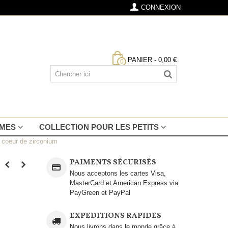
CONNEXION
PANIER
-
0,00 €
0
MMES
COLLECTION POUR LES PETITS
s coeur de zirconium
PAIMENTS SÉCURISÉS
Nous acceptons les cartes Visa,
MasterCard et American Express via
PayGreen et PayPal
EXPEDITIONS RAPIDES
Nous livrons dans le monde grâce à