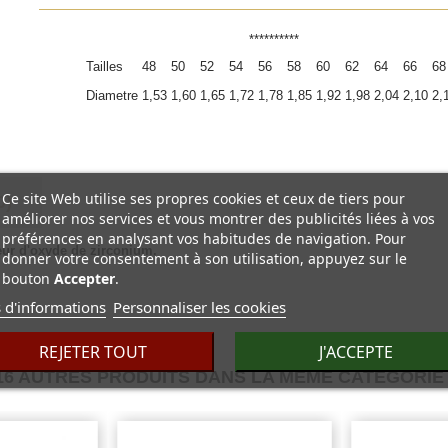
**********
Tailles
48
50
52
54
56
58
60
62
64
66
68
Diametre
1,53
1,60
1,65
1,72
1,78
1,85
1,92
1,98
2,04
2,10
2,
Ce site Web utilise ses propres cookies et ceux de tiers pour
0)
améliorer nos services et vous montrer des publicités liées à vos
préférences en analysant vos habitudes de navigation. Pour
eur d'oxyde de zirconium.
donner votre consentement à son utilisation, appuyez sur le
bouton
Accepter
.
 d'informations
Personnaliser les cookies
REJETER TOUT
J'ACCEPTE
16 AUTRES PRODUITS DANS LA MÊME CATÉGORIE 