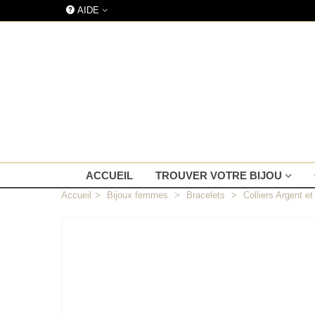
AIDE
ACCUEIL
TROUVER VOTRE BIJOU
Accueil
>
Bijoux femmes
>
Bracelets
>
Colliers Argent e