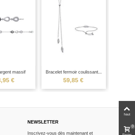
argent massif
Bracelet fermoir coulissant...
Beau brace
onium...
,95 €
59,85 €
1
haut
NEWSLETTER
0
Inscrivez-vous dès maintenant et
Panier