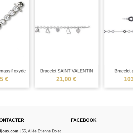
 massif oxyde
Bracelet SAINT VALENTIN
Bracelet 
.
argent...
zirc
5 €
21,00 €
103
ONTACTER
FACEBOOK
bijoux.com
| 55, Allée Etienne Dolet