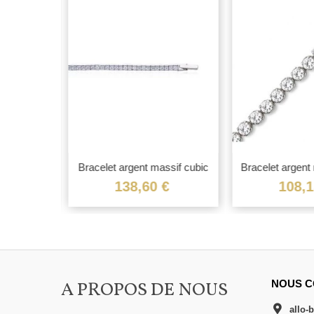
t massif...
Bracelet argent massif cubic
Bracelet argent
de...
de..
€
138,60 €
108,1
A PROPOS DE NOUS
NOUS C
allo-