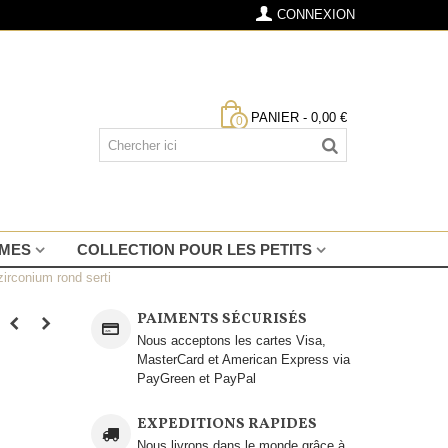
CONNEXION
PANIER
-
0,00 €
0
MMES
COLLECTION POUR LES PETITS
irconium rond serti
PAIMENTS SÉCURISÉS
Nous acceptons les cartes Visa,
MasterCard et American Express via
PayGreen et PayPal
EXPEDITIONS RAPIDES
Nous livrons dans le monde grâce à