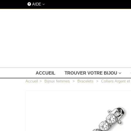
AIDE
ACCUEIL
TROUVER VOTRE BIJOU
Accueil
>
Bijoux femmes
>
Bracelets
>
Colliers Argent e