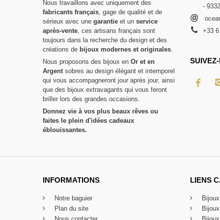
Nous travaillons avec uniquement des
- 933
fabricants français
, gage de qualité et de
ocean
sérieux avec une
garantie
et un
service
après-vente
, ces artisans français sont
+33 6
toujours dans la recherche du design et des
créations de
bijoux modernes et originales
.
SUIVEZ-
Nous proposons des bijoux en
Or et en
Argent
sobres au design élégant et intemporel
qui vous accompagneront jour après jour, ainsi
que des bijoux extravagants qui vous feront
briller lors des grandes occasions.
Donnez vie à vos plus beaux rêves ou
faites le plein d'idées cadeaux
éblouissantes.
INFORMATIONS
LIENS 
Notre baguier
Bijou
Plan du site
Bijou
Nous contacter
Bijoux