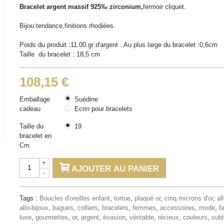
Bracelet argent massif 925‰ zirconium,
fermoir cliquet.
Bijou tendance,finitions rhodiées.
Poids du produit :11.00.gr d'argent . Au plus large du bracelet :0,6cm
Taille du bracelet : 18,5 cm
108,15 €
Emballage
Suédine
cadeau
Ecrin pour bracelets
Taille du
19
bracelet en
Cm
+
AJOUTER AU PANIER
-
Tags :
Boucles d'oreilles enfant
,
tortue
,
plaqué or
,
cinq microns d'or
,
al
allo-bijoux
,
bagues
,
colliers
,
bracelets
,
femmes
,
accessoires
,
mode
,
f
luxe
,
gourmettes
,
or
,
argent
,
évasion
,
véritable
,
récieux
,
couleurs
,
sub