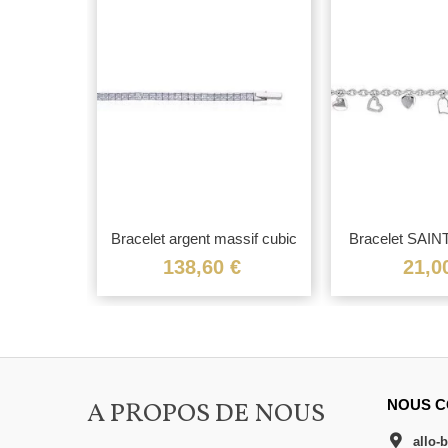
t massif...
Bracelet argent massif cubic
Bracelet SAI
de...
argent
€
138,60 €
21,0
A PROPOS DE NOUS
NOUS C
allo-