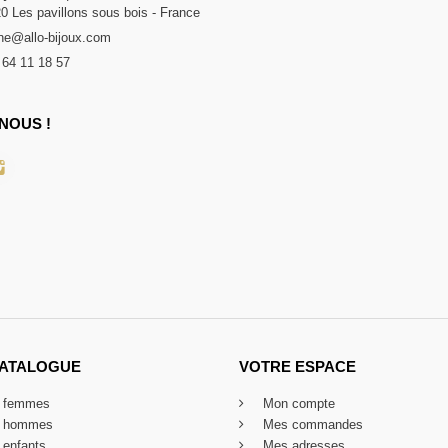
20 Les pavillons sous bois - France
e@allo-bijoux.com
 64 11 18 57
NOUS !
CATALOGUE
VOTRE ESPACE
x femmes
Mon compte
x hommes
Mes commandes
 enfants
Mes adresses