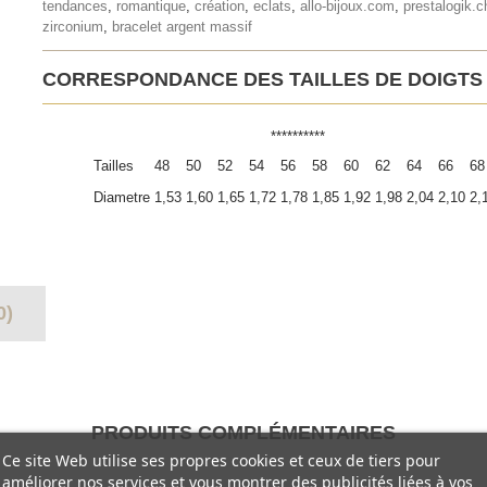
tendances
,
romantique
,
création
,
eclats
,
allo-bijoux.com
,
prestalogik.c
zirconium
,
bracelet argent massif
CORRESPONDANCE DES TAILLES DE DOIGTS
**********
Tailles
48
50
52
54
56
58
60
62
64
66
68
Diametre
1,53
1,60
1,65
1,72
1,78
1,85
1,92
1,98
2,04
2,10
2,
0)
PRODUITS COMPLÉMENTAIRES
Ce site Web utilise ses propres cookies et ceux de tiers pour
améliorer nos services et vous montrer des publicités liées à vos