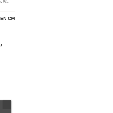
h
,
925
,
 EN CM
15