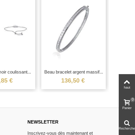
oir coulissant...
Beau bracelet argent massif...
Bracelet
,85 €
136,50 €
1
haut
0
Panier
NEWSLETTER
Recherche
Inscrivez-vous dès maintenant et