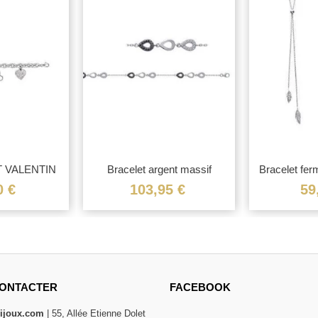
NT VALENTIN
Bracelet argent massif
Bracelet ferm
...
zirconium...
0 €
103,95 €
59
ONTACTER
FACEBOOK
bijoux.com
| 55, Allée Etienne Dolet