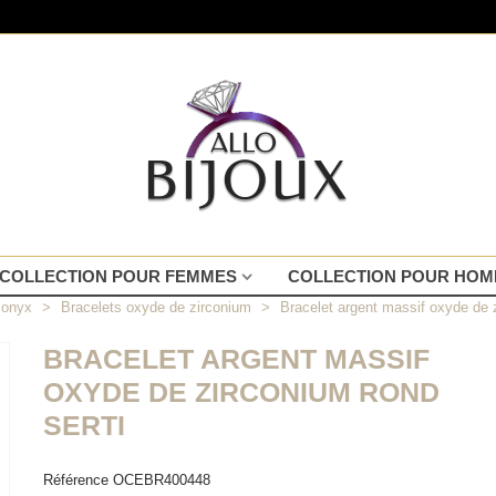
COLLECTION POUR FEMMES
COLLECTION POUR HO
t onyx
>
Bracelets oxyde de zirconium
>
Bracelet argent massif oxyde de z
BRACELET ARGENT MASSIF
OXYDE DE ZIRCONIUM ROND
SERTI
Référence
OCEBR400448