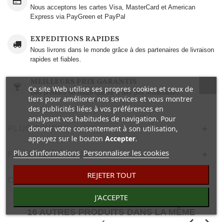
Nous acceptons les cartes Visa, MasterCard et American
Express via PayGreen et PayPal
EXPEDITIONS RAPIDES
Nous livrons dans le monde grâce à des partenaires de livraison
rapides et fiables.
MEILLEURS PRIX GARANTIS
Ce site Web utilise ses propres cookies et ceux de
Des produits de haute qualité à des prix imbattables..
tiers pour améliorer nos services et vous montrer
des publicités liées à vos préférences en
analysant vos habitudes de navigation. Pour
PLUS D'INFO
donner votre consentement à son utilisation,
appuyez sur le bouton
Accepter
.
Plus d'informations
Personnaliser les cookies
FICHE TECHNIQUE
REJETER TOUT
COMENTAIRES(0)
J'ACCEPTE
16 AUTRES PRODUITS DANS LA MÊME