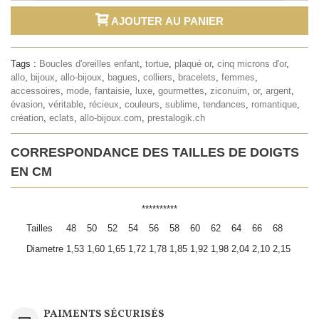
AJOUTER AU PANIER
Tags :
Boucles d'oreilles enfant
,
tortue
,
plaqué or
,
cinq microns d'or
,
allo
,
bijoux
,
allo-bijoux
,
bagues
,
colliers
,
bracelets
,
femmes
,
accessoires
,
mode
,
fantaisie
,
luxe
,
gourmettes
,
ziconuim
,
or
,
argent
,
évasion
,
véritable
,
récieux
,
couleurs
,
sublime
,
tendances
,
romantique
,
création
,
eclats
,
allo-bijoux.com
,
prestalogik.ch
CORRESPONDANCE DES TAILLES DE DOIGTS
EN CM
**********
Tailles
48
50
52
54
56
58
60
62
64
66
68
Diametre
1,53
1,60
1,65
1,72
1,78
1,85
1,92
1,98
2,04
2,10
2,15
PAIMENTS SÉCURISÉS