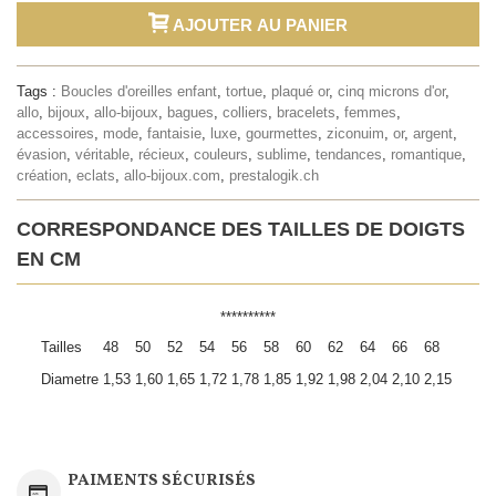
AJOUTER AU PANIER
Tags :
Boucles d'oreilles enfant
,
tortue
,
plaqué or
,
cinq microns d'or
,
allo
,
bijoux
,
allo-bijoux
,
bagues
,
colliers
,
bracelets
,
femmes
,
accessoires
,
mode
,
fantaisie
,
luxe
,
gourmettes
,
ziconuim
,
or
,
argent
,
évasion
,
véritable
,
récieux
,
couleurs
,
sublime
,
tendances
,
romantique
,
création
,
eclats
,
allo-bijoux.com
,
prestalogik.ch
CORRESPONDANCE DES TAILLES DE DOIGTS
EN CM
**********
Tailles
48
50
52
54
56
58
60
62
64
66
68
Diametre
1,53
1,60
1,65
1,72
1,78
1,85
1,92
1,98
2,04
2,10
2,15
PAIMENTS SÉCURISÉS