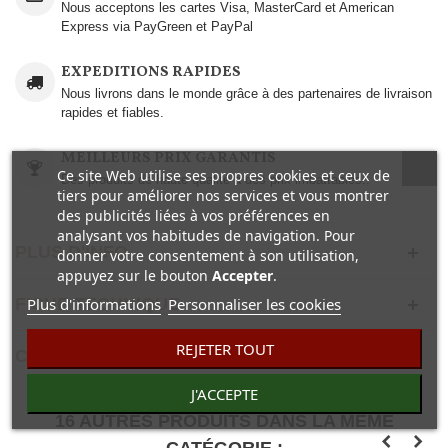
Nous acceptons les cartes Visa, MasterCard et American
Express via PayGreen et PayPal
EXPEDITIONS RAPIDES
Nous livrons dans le monde grâce à des partenaires de livraison
rapides et fiables.
MEILLEURS PRIX GARANTIS
Ce site Web utilise ses propres cookies et ceux de
Des produits de haute qualité à des prix imbattables..
tiers pour améliorer nos services et vous montrer
des publicités liées à vos préférences en
analysant vos habitudes de navigation. Pour
PLUS D'INFO
donner votre consentement à son utilisation,
appuyez sur le bouton
Accepter
.
Plus d'informations
Personnaliser les cookies
FICHE TECHNIQUE
REJETER TOUT
COMENTAIRES(0)
J'ACCEPTE
16 AUTRES PRODUITS DANS LA MÊME