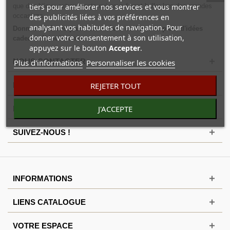
tiers pour améliorer nos services et vous montrer
que des bijoux extravagants qui vous feront briller lors des grandes
occasions.
des publicités liées à vos préférences en
analysant vos habitudes de navigation. Pour
Donnez vie à vos plus beaux rêves ou faites le plein d'idées
donner votre consentement à son utilisation,
cadeaux éblouissantes.
appuyez sur le bouton
Accepter
.
NOUS CONTACTER
Plus d'informations
Personnaliser les cookies
REJETER TOUT
FACEBOOK
J'ACCEPTE
NEWSLETTER
SUIVEZ-NOUS !
INFORMATIONS
LIENS CATALOGUE
VOTRE ESPACE