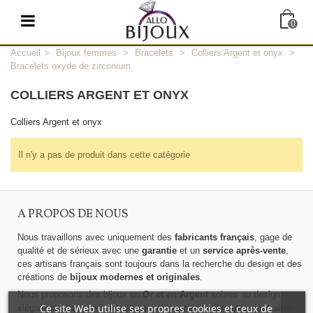
0
Accueil
>
Bijoux femmes
>
Bracelets
>
Colliers Argent et onyx
>
Bracelets oxyde de zirconium
COLLIERS ARGENT ET ONYX
Colliers Argent et onyx
Il n'y a pas de produit dans cette catégorie
A PROPOS DE NOUS
Nous travaillons avec uniquement des
fabricants français
, gage de
qualité et de sérieux avec une
garantie
et un
service après-vente
,
ces artisans français sont toujours dans la recherche du design et des
créations de
bijoux modernes et originales
.
Nous proposons des bijoux en
Or et en Argent
sobres au design
Ce site Web utilise ses propres cookies et ceux de
élégant et intemporel qui vous accompagneront jour après jour, ainsi