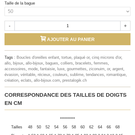
Taille de la bague
-
+
AJOUTER AU PANIER
Tags :
Boucles d'oreilles enfant
,
tortue
,
plaqué or
,
cinq microns d'or
,
allo
,
bijoux
,
allo-bijoux
,
bagues
,
colliers
,
bracelets
,
femmes
,
accessoires
,
mode
,
fantaisie
,
luxe
,
gourmettes
,
ziconuim
,
or
,
argent
,
évasion
,
véritable
,
récieux
,
couleurs
,
sublime
,
tendances
,
romantique
,
création
,
eclats
,
allo-bijoux.com
,
prestalogik.ch
CORRESPONDANCE DES TAILLES DE DOIGTS
EN CM
**********
Tailles
48
50
52
54
56
58
60
62
64
66
68