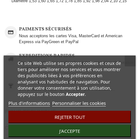
Diametre
1,53
1,60
1,65
1,72
1,78
1,85
1,92
1,98
2,04
2,10
2,15
PAIMENTS SÉCURISÉS
Nous acceptons les cartes Visa, MasterCard et American
Express via PayGreen et PayPal
EXPEDITIONS RAPIDES
Ce site Web utilise ses propres cookies et ceux de
Nous livrons dans le monde grâce à des partenaires de livraison
rapides et fiables.
tiers pour améliorer nos services et vous montrer
des publicités liées à vos préférences en
analysant vos habitudes de navigation. Pour
MEILLEURS PRIX GARANTIS
donner votre consentement à son utilisation,
Des produits de haute qualité à des prix imbattables..
appuyez sur le bouton
Accepter
.
Plus d'informations
Personnaliser les cookies
FICHE TECHNIQUE
REJETER TOUT
COMENTAIRES(0)
J'ACCEPTE