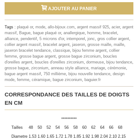
AJOUTER AU PANIER
Tags :
plaqué or
,
mode
,
allo-bijoux.com
,
argent massif 925
,
acier
,
argent
massif
,
Bague
,
bague plaqué or
,
anallergique
,
homme
,
bracelet
,
alliance
,
pendentif
,
5 microns d'or
,
intemporel
,
jonc
,
gros collier argent
,
collier argent massif
,
bracelet argent
,
jaseron
,
grosse maille
,
maille
,
jaseron bracelet tendance
,
classique
,
bijou femme argent
,
collier
femme
,
grosse bague argent
,
grosse bague zirconium
,
boucles
d'oreilles argent
,
boucles d'oreilles zirconium
,
dormeuse
,
bijou tendance
,
grosse bague
,
zirconium
,
anneau style alliance
,
mariage
,
cérémonie
,
bague argent massif
,
750 millième
,
bijou nouvelle tendance
,
design
mode
,
femme
,
céramique
,
bague zirconium
,
baguier.fr
CORRESPONDANCE DES TAILLES DE DOIGTS
EN CM
**********
Tailles
48
50
52
54
56
58
60
62
64
66
68
Diametre
1,53
1,60
1,65
1,72
1,78
1,85
1,92
1,98
2,04
2,10
2,15