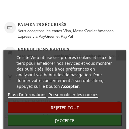
PAIMENTS SÉCURISÉS
Nous acceptons les cartes Visa, MasterCard et American
Express via PayGreen et PayPal
EXPEDITIONS RAPIDES
Nous livrons dans le monde grâce à des partenaires de livraison
Ce site Web utilise ses propres cookies et ceux de
rapides et fiables.
tiers pour améliorer nos services et vous montrer
des publicités liées à vos préférences en
MEILLEURS PRIX GARANTIS
analysant vos habitudes de navigation. Pour
donner votre consentement à son utilisation,
Des produits de haute qualité à des prix imbattables..
appuyez sur le bouton
Accepter
.
Plus d'informations
Personnaliser les cookies
FICHE TECHNIQUE
REJETER TOUT
COMENTAIRES(0)
J'ACCEPTE