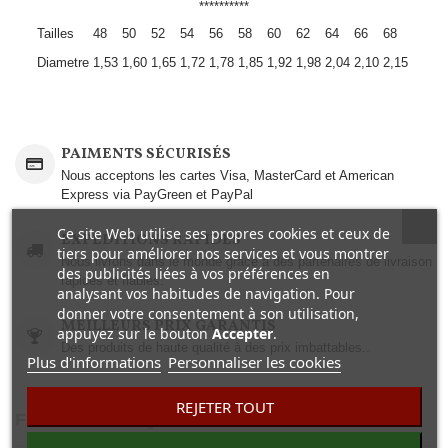
**********
Tailles
48
50
52
54
56
58
60
62
64
66
68
Diametre
1,53
1,60
1,65
1,72
1,78
1,85
1,92
1,98
2,04
2,10
2,15
PAIMENTS SÉCURISÉS
Nous acceptons les cartes Visa, MasterCard et American
Express via PayGreen et PayPal
Ce site Web utilise ses propres cookies et ceux de
EXPEDITIONS RAPIDES
tiers pour améliorer nos services et vous montrer
Nous livrons dans le monde grâce à des partenaires de livraison
des publicités liées à vos préférences en
rapides et fiables.
analysant vos habitudes de navigation. Pour
donner votre consentement à son utilisation,
MEILLEURS PRIX GARANTIS
appuyez sur le bouton
Accepter
.
Des produits de haute qualité à des prix imbattables..
Plus d'informations
Personnaliser les cookies
REJETER TOUT
FICHE TECHNIQUE