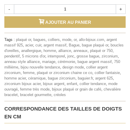
-
+
AJOUTER AU PANIER
Tags :
plaqué or
,
bagues
,
colliers
,
mode
,
or
,
allo-bijoux.com
,
argent
massif 925
,
acier
,
cuir
,
argent massif
,
Bague
,
bague plaqué or
,
boucles
d'oreilles
,
anallergique
,
homme
,
alliance
,
anneaux
,
plaqué or 750
,
pendentif
,
5 microns d'or
,
intemporel
,
jonc
,
grosse bague
,
zirconium
,
anneau style alliance
,
mariage
,
cérémonie
,
bague argent massif
,
750
millième
,
bijou nouvelle tendance
,
design mode
,
collier argent
zirconium
,
femme
,
plaqué or zirconium chaine ce co
,
collier fantaisie
,
homme acier
,
céramique
,
bague zirconium
,
baguier.fr
,
argent 625
,
zirconium bijoux acier
,
bijoux argent
,
enfant
,
collier tendance
,
mode
ouvragé
,
femme très mode
,
bijoux plaqué or grain de café
,
chevalière
bracelet
,
bracelet gourmette
,
créoles
CORRESPONDANCE DES TAILLES DE DOIGTS
EN CM