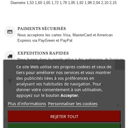
Diametre
1,53
1,60
1,65
1,72
1,78
1,85
1,92
1,98
2,04
2,10
2,15
PAIMENTS SÉCURISÉS
Nous acceptons les cartes Visa, MasterCard et American
Express via PayGreen et PayPal
EXPEDITIONS RAPIDES
Nous livrons dans le monde grâce à des partenaires de livraison
rapides et fiables.
Ce site Web utilise ses propres cookies et ceux de
tiers pour améliorer nos services et vous montrer
MEILLEURS PRIX GARANTIS
des publicités liées à vos préférences en
analysant vos habitudes de navigation. Pour
Des produits de haute qualité à des prix imbattables..
donner votre consentement à son utilisation,
appuyez sur le bouton
Accepter
.
Plus d'informations
Personnaliser les cookies
PLUS D'INFO
REJETER TOUT
FICHE TECHNIQUE