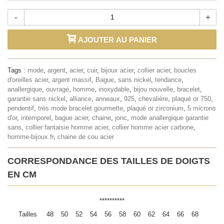
-
+
AJOUTER AU PANIER
Tags :
mode
,
argent
,
acier
,
cuir
,
bijoux acier
,
collier acier
,
boucles
d'oreilles acier
,
argent massif
,
Bague
,
sans nickel
,
tendance
,
anallergique
,
ouvragé
,
homme
,
inoxydable
,
bijou nouvelle
,
bracelet
,
garantie sans nickel
,
alliance
,
anneaux
,
925
,
chevalière
,
plaqué or 750
,
pendentif
,
très mode bracelet gourmette
,
plaqué or zirconium
,
5 microns
d'or
,
intemporel
,
bague acier
,
chaine
,
jonc
,
mode anallergique garantie
sans
,
collier fantaisie homme acier
,
collier homme acier carbone
,
homme-bijoux.fr
,
chaine de cou acier
CORRESPONDANCE DES TAILLES DE DOIGTS
EN CM
**********
Tailles
48
50
52
54
56
58
60
62
64
66
68